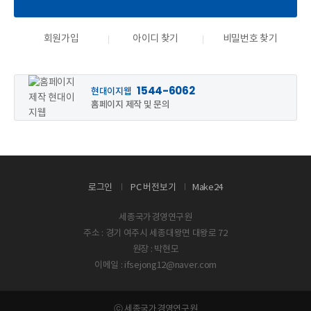
회원가입
아이디 찾기
비밀번호 찾기
1544-6062
현대이지웹
홈페이지 제작 및 문의
로그인
PC 버전보기
Make24
세종국가경영연구원
주소 : 경기 여주시 세종대왕면 대왕로 72
원장 : 박현모
이메일 : ifsejong12@naver.com
ⓒ 세종국가경영연구원