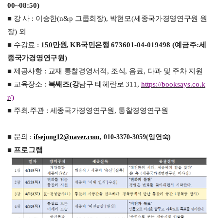
00~08:50)
■
강 사
:
이승한
(n&p
그룹회장
),
박현모
(
세종국가경영연구원 원
장
) 외
■
수강료
:
150
만원
,
KB
국민은행
673601-04-019498 (
예금주
:
세
종국가경영연구원
)
■
제공사항
:
교재 통찰경영서적
,
조식
,
음료
,
다과 및 주차 지원
■
교육장소
:
북쌔즈
(
강
남구 테헤란로
311,
https://booksays.co.k
r/)
■
주최
.
주관
:
세종국가경영연구원
,
통찰경영연구원
■
문의
:
ifsejong12@naver.com
, 010-3370-3059(
임연숙
)
■
프로그램