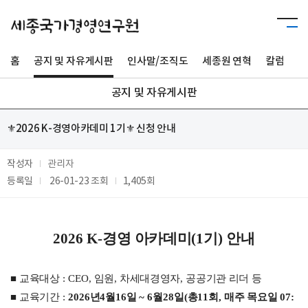
홈
공지 및 자유게시판
인사말/조직도
세종원 연혁
칼럼
사
공지 및 자유게시판
⚜️2026 K-경영아카데미 1기⚜️ 신청 안내
작성자
관리자
등록일
26-01-23
조회
1,405회
2026 K-
경영 아카데미
(1
기
)
안내
■
교육대상
: CEO,
임원
,
차세대경영자
,
공공기관 리더 등
■
교육기간
:
2026
년
4
월
16
일
~ 6
월
28
일
(
총
11
회
,
매주 목요일
07: