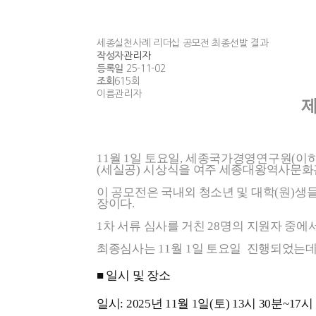
세종실천사례 리더십 공모전 최종선발 결과
작성자
관리자
등록일
25-11-02
조회
615회
이름
관리자
11
월
1
일 토요일
,
세종국가경영연구원
(
이
(
세실공
)
시상식을
여주 세종대왕역사문화
이 공모전은 국내외 청소년 및 대학
(
원
)
생들
장이다
.
1
차 서류 심사를 거친
28
명의 지원자 중에
최종심사는
11
월
1
일 토요일
진행되었는
■ 일시 및 장소
일시: 2025년 11월 1일(토) 13시 30분~17시