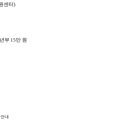
원센터)
년부
15
만 원
 안내