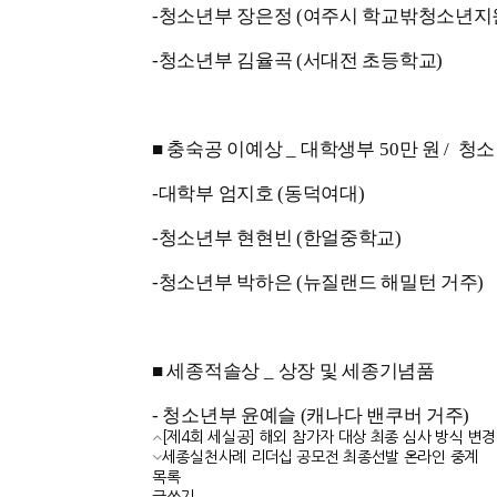
-청소년부 장은정 (여주시 학교밖청소년지
-청소년부 김율곡 (서대전 초등학교)
■ 충숙공 이예상
_
대학생부
50
만 원 /
청소
-대학부 엄지호 (동덕여대)
-청소년부 현현빈 (한얼중학교)
-청소년부 박하은 (뉴질랜드 해밀턴 거주)
■ 세종적솔상
_
상장 및 세종기념품
- 청소년부 윤예슬 (캐나다 밴쿠버 거주)
[제4회 세실공] 해외 참가자 대상 최종 심사 방식 변경
세종실천사례 리더십 공모전 최종선발 온라인 중계
목록