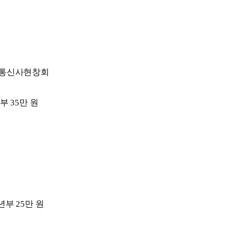
대통신사현창회
년부
35
만 원
년부
25
만 원