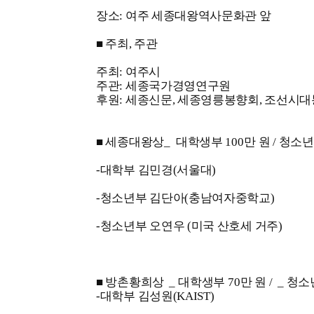
장소: 여주 세종대왕역사문화관 앞
■ 주최, 주관
주최: 여주시
주관: 세종국가경영연구원
후원: 세종신문, 세종영릉봉향회, 조선시
■ 세종대왕상
_
대학생부
100
만 원 /
청소
-대학부 김민경(서울대)
-청소년부 김단아(충남여자중학교)
-청소년부 오연우 (미국 산호세 거주)
■ 방촌황희상
_
대학생부
70
만 원 /
_
청소
-대학부 김성원(KAIST)