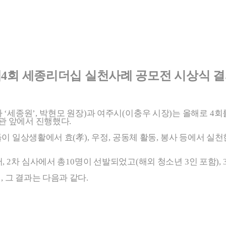
제
4
회 세종리더십 실천사례 공모전 시상식 
하
‘
세종원
’,
박현모 원장
)
과 여주시
(
이충우 시장
)
는 올해로
4
회
관 앞에서
진행했다
.
이 일상생활에서 효
(
孝
),
우정
,
공동체 활동
,
봉사 등에서 실천
서
, 2
차 심사에서 총
10
명이 선발되었고
(
해외 청소년
3
인 포함
)
, 
데
,
그 결과는 다음과 같다
.