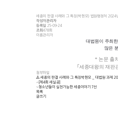
세종의 판결 사례와 그 특징(박현모) 법원행정처 2024
작성자
관리자
등록일
25-09-24
조회
478회
이름
관리자
대법원이 주최한 ‘
많은 
* 논문 출
｢
세종대왕의 재판관
첨부파일
세종의 판결 사례와 그 특징박현모 _ 대법원 과제 202
[제4회 세실공]
청소년들이 실천가능한 세종이야기 7선
목록
글쓰기