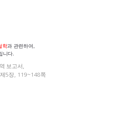
철학
과 관련하여,
립니다.
역 보고서
,
제
장
쪽
5
, 119~148