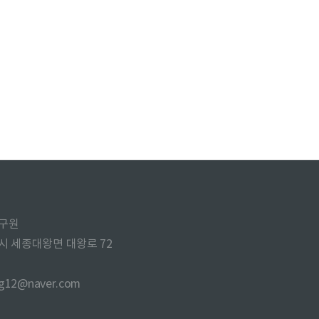
구원
주시 세종대왕면 대왕로 72
ng12@naver.com