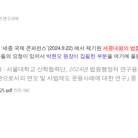
년 연구과제
세종 국제 콘퍼런스’(2024.9.22) 에서 제기된
세종대왕의 법
분들의 요청이 있어서
박현모 원장이 집필한 부분
을 여기에 올
처
서울대학교 산학협력단
년 법원행정처
연구용
:
, 2024
으로서의 면모 및 사법제도 운용사례에 대한 연구
｣
중
5.pdf
(555.9K)