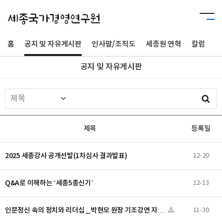
홈
공지 및 자유게시판
인사말/조직도
세종원 연혁
칼럼
사
공지 및 자유게시판
제목
등록일
2025 세종강사 공개선발(1차심사 결과발표)
12-20
Q&A로 이해하는 ‘세종5종신기’
12-13
인문정신 속의 정치와 리더십 _박현모 원장 기조강연 자…
11-30