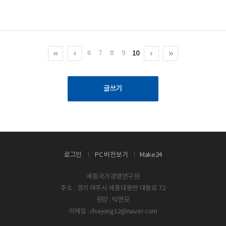
10
6
7
8
9
글쓰기
로그인
PC 버전보기
Make24
세종국가경영연구원
주소 : 경기 여주시 세종대왕면 대왕로 72
원장 : 박현모
이메일 : ifsejong12@naver.com