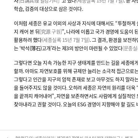
자
[日講其理 일강기리]
”고 했다
(세종실록 15년 7월 7일)
. 곧 
학습, 검증의 대상으로 삼은 것이다.
이처럼 세종은 유교 이외의 사상과 지식에 대해서도 “투철하게
지 캐어 본 뒤
[究源 구원]
”, 나라에 이롭고 국가 경영에 도움이
활용하려 했다
(세종실록 15년 7월 7일)
. 그 결과, 환경을 보
는 ‘박석(薄石)고개’라는 제3의 방안이 마련될 수 있었다
(문종실록
그렇다면 오늘 지속 가능한 지구 생태계를 만드는 길을 세종에
할까. 아마도 자연보호를 위해 규제만 늘리는 소극적 접근으로는
그렇다고 인간을 지구의 암적 존재로 보고 아무것도 하지 말라
을 들어주지도 않을 것이다. 오히려 세종은 자연의 원리를 더욱 
을 끝까지 캐어내어”, 자연을 보존하면서도 사람에게 실질적인
찾아내라고 권할 것이다. 오늘의 ESG 경영이 지향해야 할 길도 