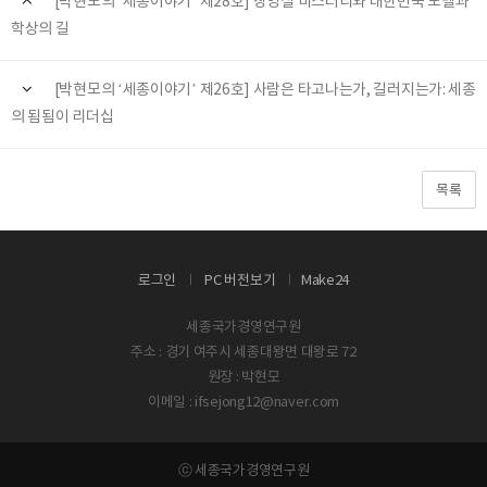
[박현모의 ‘세종이야기’ 제28호] 장영실 미스터리와 대한민국 노벨과
학상의 길
[박현모의 ‘세종이야기’ 제26호] 사람은 타고나는가, 길러지는가: 세종
의 됨됨이 리더십
목록
로그인
PC 버전보기
Make24
세종국가경영연구원
주소 : 경기 여주시 세종대왕면 대왕로 72
원장 : 박현모
이메일 : ifsejong12@naver.com
ⓒ 세종국가경영연구원