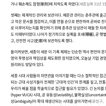
거나 훼손해도 참형(斬刑)에 처하도록 하였다
(세종실록 31년 3월
셋째는 체계적인 관리와 보관이다. 예문관 관리는 춘추관에 출
고 작은 문서를 점검하고, 이를 연월 순으로 편찬하여 곧바로 찬
로 이루어지는지를 확인하기 위해 춘추관 당상관이 매월 한 차례
도 이때부터였다. 나아가 정기적으로 실록을 포쇄(曝曬), 곧 햇
고, 안전한 사고(史庫)에 보관하도록 했다.
돌이켜보면, 세종이 세운 이 기록 체제는 단순한 역사 편찬의 문
영의 투명성과 책임성을 제도화한 장치였으며, 오늘날 기업 경
원리와도 맞닿아 있다.
세종 시대 사람들의 자연관을 이야기할 때는 다소 철학적인 접
되는 근대 사상가들이 전제한 ‘근대적 인간’의 한계를 짚고, 
우리가 배울 점을 학술적으로 접근할 필요가 있었다. 긴 논의를
(hyper VUCA) 시대, 곧 유동성(volatility), 불확실성(uncertain
성(ambiguity)이 확대 재생산되는 시대를 살아가면서
(윤정구,