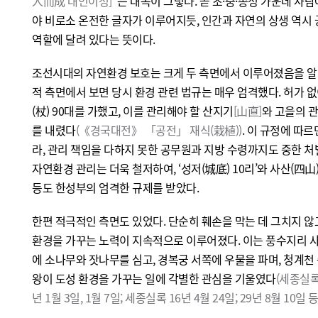
人而成 대인이성]
”는 대목이 그렇다. 곧 초·중·종성 가운데 사
야 비로소 온전한 글자가 이루어지듯, 인간과 자연의 상생 역시
역할에 달려 있다는 뜻이다.
조선시대의 자연환경 보호는 크게 두 측면에서 이루어졌음을 알 수
적 측면에서 보면 당시 환경 관련 법규는 매우 엄격했다. 허가 
(杖) 90대를 가했고, 이를 관리해야 할 산지기
[山直]
와 고을의 관
를 내렸다
(《경국대전》 「공전」 재식(栽植))
. 이 규정에 따
라, 관리 책임을 다하지 못한 공무원과 지방 수령까지도 중한 처
자연환경 관리는 더욱 철저하여, ‘성저(城底) 10리’와 사산(四
등도 한성부의 엄격한 규제를 받았다.
한편 적극적인 측면도 있었다. 단순히 훼손을 막는 데 그치지 않고
환경을 가꾸는 노력이 지속적으로 이루어졌다. 이는 풍수지리 사
에 소나무와 잣나무를 심고, 경복궁 서쪽에 우물을 파며, 청계천 
왕이 도성 환경을 가꾸는 일에 각별한 관심을 기울였다
(세종실록 
년 1월 3일, 1월 7일; 세종실록 16년 4월 24일; 29년 8월 10일 등