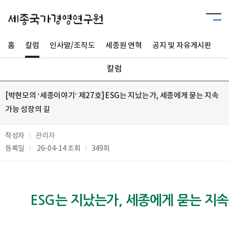
홈
칼럼
인사말/조직도
세종원 연혁
공지 및 자유게시판
사
칼럼
[박현모의 ‘세종이야기’ 제27호] ESG는 지났는가, 세종에게 묻는 지속
가능 성장의 길
작성자
관리자
등록일
26-04-14
조회
349회
ESG는 지났는가, 세종에게 묻는 지