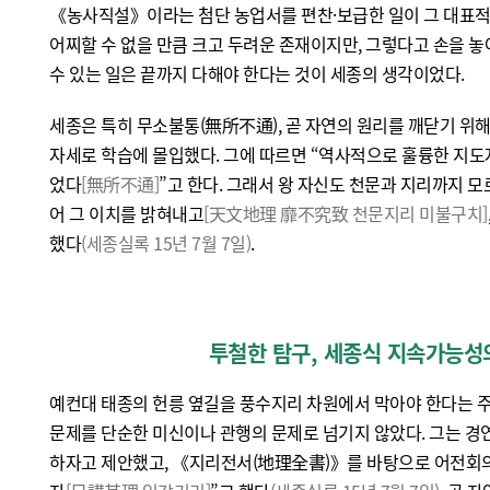
《농사직설》이라는 첨단 농업서를 편찬·보급한 일이 그 대표적 
어찌할 수 없을 만큼 크고 두려운 존재이지만, 그렇다고 손을 놓
수 있는 일은 끝까지 다해야 한다는 것이 세종의 생각이었다.
세종은 특히 무소불통(無所不通), 곧 자연의 원리를 깨닫기 위
자세로 학습에 몰입했다. 그에 따르면 “역사적으로 훌륭한 지도
었다
[無所不通]
”고 한다. 그래서 왕 자신도 천문과 지리까지 
어 그 이치를 밝혀내고
[天文地理 靡不究致 천문지리 미불구치]
했다
(세종실록 15년 7월 7일)
.
투철한 탐구, 세종식 지속가능성
예컨대 태종의 헌릉 옆길을 풍수지리 차원에서 막아야 한다는 주
문제를 단순한 미신이나 관행의 문제로 넘기지 않았다. 그는 경
하자고 제안했고, 《지리전서(地理全書)》를 바탕으로 어전회의