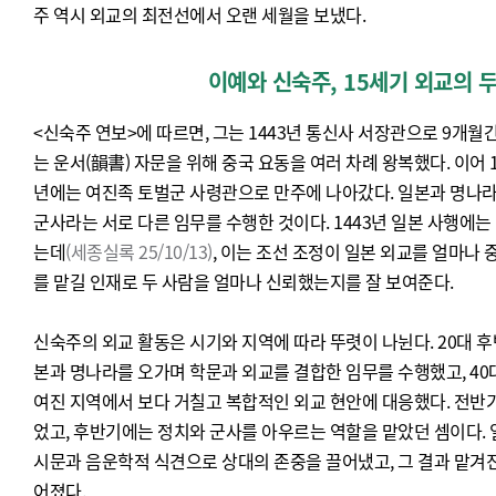
주 역시 외교의 최전선에서 오랜 세월을 보냈다.
이예와 신숙주, 15세기 외교의 두
<신숙주 연보>에 따르면, 그는 1443년 통신사 서장관으로 9개월간
는 운서(韻書) 자문을 위해 중국 요동을 여러 차례 왕복했다. 이어 1
년에는 여진족 토벌군 사령관으로 만주에 나아갔다. 일본과 명나라
군사라는 서로 다른 임무를 수행한 것이다. 1443년 일본 사행에는
는데
(세종실록 25/10/13)
, 이는 조선 조정이 일본 외교를 얼마나 
를 맡길 인재로 두 사람을 얼마나 신뢰했는지를 잘 보여준다.
신숙주의 외교 활동은 시기와 지역에 따라 뚜렷이 나뉜다. 20대 후
본과 명나라를 오가며 학문과 외교를 결합한 임무를 수행했고, 40
여진 지역에서 보다 거칠고 복합적인 외교 현안에 대응했다. 전반기
었고, 후반기에는 정치와 군사를 아우르는 역할을 맡았던 셈이다.
시문과 음운학적 식견으로 상대의 존중을 끌어냈고, 그 결과 맡겨진
어졌다.