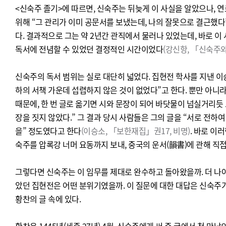
<신숙주 졸기>
에 따르면, 신숙주는 뒤늦게 이 사실을 알았으나, 
위해 “그 관리가 이미 공문서를 보냈는데, 나의 잘못으로 결근했
다. 결과적으로 그는 약 2년간 관직에서 물러나 있었는데, 바로 이
독서에 전념할 수 있었던 결정적인 시간이었다
(강신항, 「신숙주와 
신숙주의 독서 범위는 실로 대단히 넓었다. 집현전 학사를 지낸 이
하의 서책 가운데 섭렵하지 않은 것이 없었다”고 한다. 뿐만 아니라
때문에, 한 번 글로 옮기면 시와 문장이 되어 바닷물이 넘실거리듯
장을 짓지 않았다.” 그 결과 당시 사람들은 그의 글을 “서로 전하
을” 정도였다고 한다
(이승소, 「보한재집」권17, 비명)
.
바로 이러
숙주를 압록강 너머 요동까지 보내, 중국의 운서(韻書)에 관해 직
그렇다면 신숙주는 이 임무를 제대로 완수하고 돌아왔을까. 더 나아
았던 집현전은 어떤 분위기였을까. 이 질문에 대한 대답은 신숙주
황찬의 글 속에 있다.