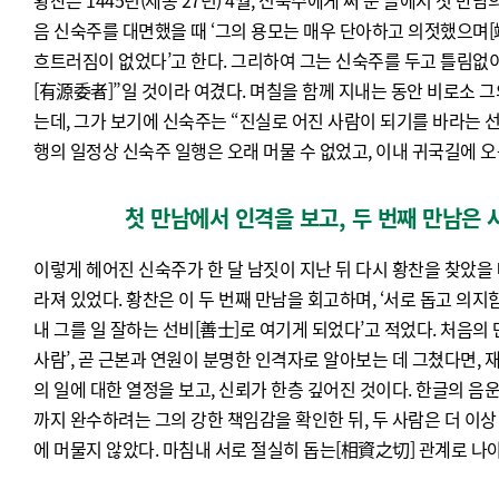
황찬은 1445년(세종 27년) 4월, 신숙주에게 써 준 글에서 첫 만
음 신숙주를 대면했을 때 ‘그의 용모는 매우 단아하고 의젓했으며[端
흐트러짐이 없었다’고 한다. 그리하여 그는 신숙주를 두고 틀림없이
[有源委者]”일 것이라 여겼다. 며칠을 함께 지내는 동안 비로소 그
는데, 그가 보기에 신숙주는 “진실로 어진 사람이 되기를 바라는 선
행의 일정상 신숙주 일행은 오래 머물 수 없었고, 이내 귀국길에 오
첫 만남에서 인격을 보고, 두 번째 만남은
이렇게 헤어진 신숙주가 한 달 남짓이 지난 뒤 다시 황찬을 찾았을 
라져 있었다. 황찬은 이 두 번째 만남을 회고하며, ‘서로 돕고 의
내 그를 일 잘하는 선비[善士]로 여기게 되었다’고 적었다. 처음의
사람’, 곧 근본과 연원이 분명한 인격자로 알아보는 데 그쳤다면,
의 일에 대한 열정을 보고, 신뢰가 한층 깊어진 것이다. 한글의 
까지 완수하려는 그의 강한 책임감을 확인한 뒤, 두 사람은 더 이
에 머물지 않았다. 마침내 서로 절실히 돕는[相資之切] 관계로 나