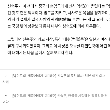
신숙주가 이 책에서 중국의 순임금에게 신하 익(益)이 올렸다는 ‘익
킨 것도 같은 맥락이다. 법도를 지키고, 사사로운 욕심을 경계하며,
의 자기 절제가 결국 사방의 귀의(歸依)를 부른다는 게 그 요지다. 
는 국경 밖의 상황보다 통치 내부의 성숙도에 의해 좌우된다.
그렇다면 신숙주의 외교 사상, 특히 ‘내수(內修)론’은 일본과 여진
떻게 구체화되었을까. 그리고 이 사상은 오늘날 대한민국에 어떤 메
에 대해서는 다음 글에서 살펴보고자 한다.
[박현모의 ‘세종이야기’ 제18호] 신숙주의 공감외교 : 일본·여진 외교
사례
[박현모의 ‘세종이야기’ 제16호] 신숙주, 한글을 시험하러 압록강을 건
너다