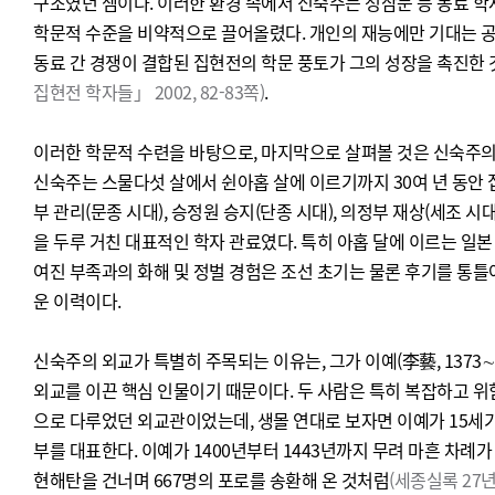
구조였던 셈이다. 이러한 환경 속에서 신숙주는 성삼문 등 동료 
학문적 수준을 비약적으로 끌어올렸다. 개인의 재능에만 기대는 공
동료 간 경쟁이 결합된 집현전의 학문 풍토가 그의 성장을 촉진한
집현전 학자들」 2002, 82-83쪽)
.
이러한 학문적 수련을 바탕으로, 마지막으로 살펴볼 것은 신숙주의
신숙주는 스물다섯 살에서 쉰아홉 살에 이르기까지 30여 년 동안 집
부 관리(문종 시대), 승정원 승지(단종 시대), 의정부 재상(세조 시
을 두루 거친 대표적인 학자 관료였다. 특히 아홉 달에 이르는 일본
여진 부족과의 화해 및 정벌 경험은 조선 초기는 물론 후기를 통틀
운 이력이다.
신숙주의 외교가 특별히 주목되는 이유는, 그가 이예(李藝, 1373∼1
외교를 이끈 핵심 인물이기 때문이다. 두 사람은 특히 복잡하고 
으로 다루었던 외교관이었는데, 생몰 연대로 보자면 이예가 15세기
부를 대표한다. 이예가 1400년부터 1443년까지 무려 마흔 차례가
현해탄을 건너며 667명의 포로를 송환해 온 것처럼
(세종실록 27년