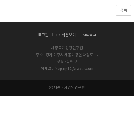
목록
로그인
PC 버전보기
Make24
세종국가경영연구원
주소 : 경기 여주시 세종대왕면 대왕로 72
원장 : 박현모
이메일 : ifsejong12@naver.com
ⓒ 세종국가경영연구원