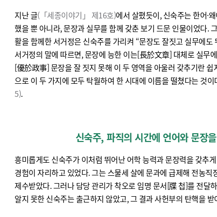
지난 글
(「세종이야기」 제16호)
에서 살폈듯이, 신숙주는 한어·왜
했을 뿐 아니라, 문장과 실무를 함께 갖춘 보기 드문 인물이었다. 
활을 함께한 서거정은 신숙주를 가리켜 “문장도 잘짓고 실무에도 
서거정의 말에 따르면, 문장에 능한 이는[長於文章] 대체로 실무에
[優於政事] 문장을 잘 짓지 못해 이 두 영역을 아울러 갖추기란 쉽
으로 이 두 가지에 모두 탁월하여 한 시대에 이름을 떨쳤다는 것이
5)
.
신숙주, 파직의 시간에 언어와 문장을
흥미롭게도 신숙주가 이처럼 뛰어난 어학 능력과 문장력을 갖추게 
경험이 자리하고 있었다. 그는 스물세 살에 문과에 급제해 전농직
제수받았다. 그러나 담당 관리가 착오로 임명 문서[牒 첩]를 전달하
알지 못한 신숙주는 출근하지 않았고, 그 결과 사헌부의 탄핵을 받