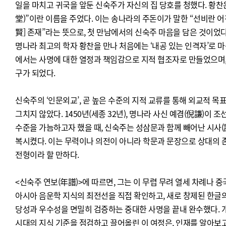
일을 마치고 귀국을 앞둔 신숙주가 자신의 집 당호를 청했다. 황찬
堂)”이란 이름을 주었다. 이는 송나라의 주돈이가 말한 “선비란 
賢] 존재”라는 뜻으로, 첫 만남에서의 신숙주 마음을 담은 것이었다
명나라 최고의 학자 황찬을 만나 처음에는 ‘내공 있는 인격자’로 마
에서는 사명에 대한 열정과 책임감으로 지적 협조자로 만들었으며,
구가 되었다.
신숙주의 ‘인문외교’, 곧 높은 수준의 지적 교류를 통해 외교적 
그치지 않았다. 1450년(세종 32년), 명나라 사신 예겸(倪謙)이
수준을 가늠하고자 했을 때, 신숙주는 성삼문과 함께 빼어난 시사(
복시켰다. 이는 무력이나 의전이 아니라 학문과 문장으로 상대의 
전형이라 할 만하다.
<신숙주 연보(年譜)>에 따르면, 그는 이 무렵 무려 열세 차례나 중
아시아 음운학 지식의 최전선을 직접 확인하고, 새로 창제된 한글의
당성과 우수성을 면밀히 검증하는 중대한 사명을 끝내 완수했다. 개
시대의 지식 기준을 점검하고 끌어올린 이 여정은, 인재를 알아보