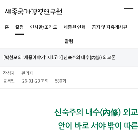
홈
칼럼
인사말/조직도
세종원 연혁
공지 및 자유게시판
사
칼럼
[박현모의 ‘세종이야기’ 제17호] 신숙주의 내수(內修) 외교론
작성자
관리자
등록일
26-01-23
조회
580회
신숙주의 내수(內修) 외교론
안이 바로 서야 밖이 따