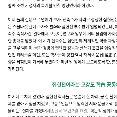
함께 조선 지성사의 특기할 만한 명장면이라 하겠다.
이제 둘째 질문으로 넘어가 보자. 신숙주가 자라고 성장한 집현전은
는 스물다섯 살에 주자소 별좌와 집현전 부수찬에 임명되었는데, 이
숙주 숙직사건’ 일화에서 보듯이, 연구와 업무에 거의 몰입에 가까
한 총애를 받았다. 이 시기 신숙주는 집현전의 체계적인 학습 과정에
를 고루 익히며, 국가 경영에 필요한 강독과 글쓰기 훈련을 집중적으
현전 커리큘럼’이란, 모든 학사들이 경전·역사·자서·시문집[經史子
량을 빠짐없이 기록해 두었다가 매달 말 왕에게 보고하도록 한, 
가리킨다.
집현전이라는 고강도 학습 공동
여기에 그치지 않았다. 집현전 학사들은 열흘에 한 차례, 곧 한 달에 
제를 받아 시험을 치렀고, 그중 “일등으로 입격한 시와 문을 가려
올리는” 절차를 거쳤다
(세종실록 16년 3월 17일)
. 학문적 성취가