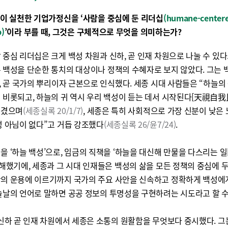
종이 실천한 기업가정신을 ‘사람을 중심에 둔 리더십
(humane-center
p)
’이라 부를 때, 그것은 구체적으로 무엇을 의미하는가?
 중심 리더십은 크게 백성 차원과 신하, 곧 인재 차원으로 나눌 수 있다
 백성을 단순한 통치의 대상이나 정책의 수혜자로 보지 않았다. 그는 
’, 곧 국가의 뿌리이자 근본으로 인식했다. 세종 시대 사람들은 “하늘의
 비롯되고, 하늘의 귀 역시 우리 백성이 듣는 데서 시작된다[天視自
여겼으며
(세종실록 20/1/7)
, 세종은 특히 사회적으로 가장 신분이 낮은
성 아님이 없다”고 거듭 강조했다
(세종실록 26/윤7/24)
.
을 ‘하늘 백성’으로, 임금의 직책을 ‘하늘을 대신해 만물을 다스리는 
이해했기에, 세종과 그 시대 인재들은 백성의 삶을 모든 정책의 중심에 두
의 운용에 이르기까지 국가의 주요 사안을 신속하고 정확하게 백성에
늘날의 언어로 말하면 공공 정보의 투명성을 구현하려는 시도라고 할 수
 신하 곧 인재 차원에서 세종은 소통의 원활함을 무엇보다 중시했다. 그