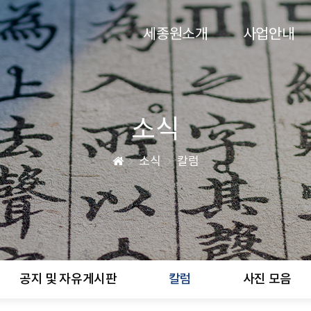
세종원소개
사업안내
소식
소식
칼럼
공지 및 자유게시판
칼럼
사진 모음