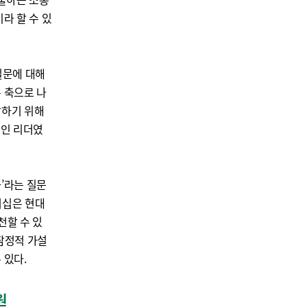
라 할 수 있
 질문에 대해
 축으로 나
답하기 위해
적인 리더였
’라는 질문
더십은 현대
천할 수 있
잠정적 가설
 있다.
원