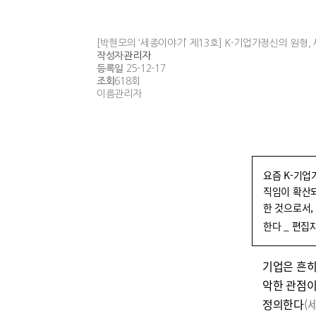
[박현모의 ‘세종이야기’ 제13호] K-기업가정신의 원형,
작성자
관리자
등록일
25-12-17
조회
618회
이름
관리자
요즘 K-기업
직임이 확산되
한 것으로서
한다 _ 편집
기업은 흔히
악한 관점이
정의한다
(