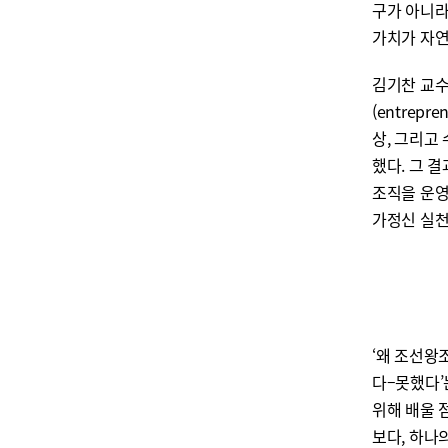
구가 아니라
가치가 자연
김기찬 교수
(entrep
상, 그리고
했다. 그 
조직을 운영
가정신 실천
‘왜 조선왕
다–못했다’
위해 배울 
보다, 하나