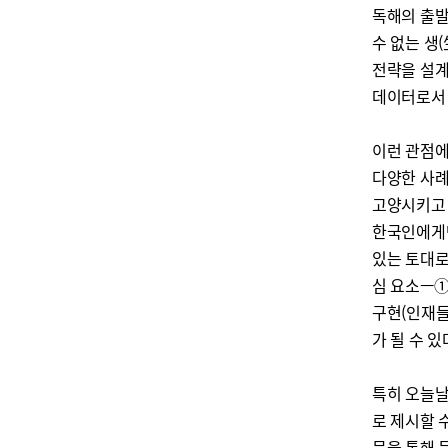
독해의 출발
수 없는 생
전략을 설계
데이터로서 
이런 관점에
다양한 사례
고양시키고 
한국인에게만
있는 토대로
심 요소—①
구현(인재들
가 될 수 있
특히 오늘날
로 제시할 
문을 통해 