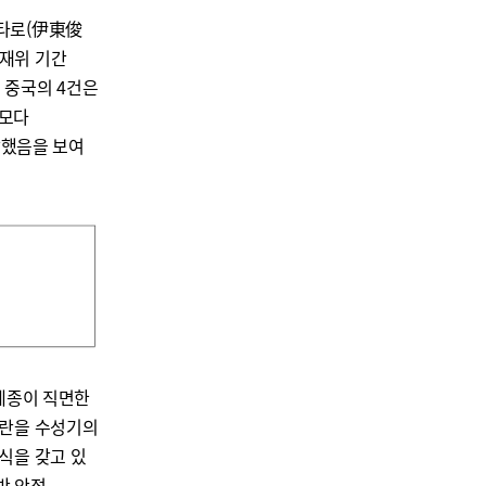
준타로(伊東俊
재위 기간
 중국의 4건은
규모다
달했음을 보여
 세종이 직면한
혼란을 수성기의
식을 갖고 있
기반 안정