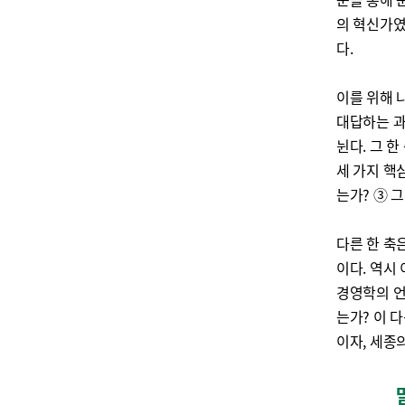
의 혁신가였
다.
이를 위해 나
대답하는 과
뉜다. 그 
세 가지 핵
는가? ③ 
다른 한 축
이다. 역시
경영학의 언
는가? 이 
이자, 세종