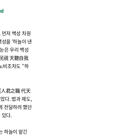
ed
. 먼저 백성 차원
백성을 ‘하늘이 낸
 눈은 우리 백성
我民視 天聽自我
 노비조차도 “하
일[人君之職 代天
었다. 법과 제도,
게 전달하려 했던
 있다.
는 하늘이 맡긴