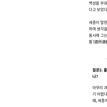
백성을 부유
다고 보았다
세종이 말한
하며 생각을
동시에 그는
통’(適所適
질문2. 
나?
아무리 
기 어렵다
때, 세종