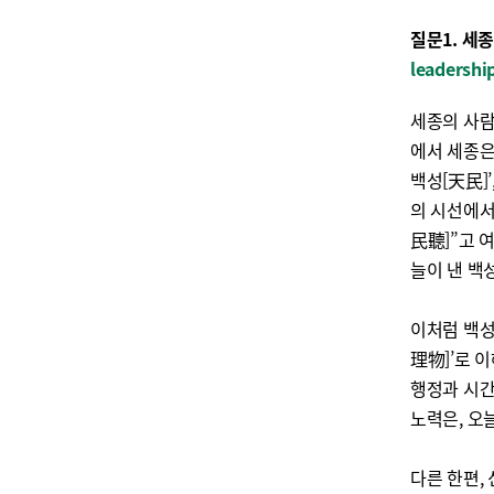
질문1. 세
leadershi
세종의 사람
에서 세종은
백성[天民]
의 시선에서
民聽]”고 
늘이 낸 백
이처럼 백성
理物]’로 
행정과 시간
노력은, 오
다른 한편,