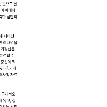
는 돈으로 살
하여 미래의
압축한 집합적
에 나타난
인의 내면을
기업가정신은
분석할 수
가정신의 핵
통)–③가치
 역사적 자료
해 구체적으
 않고, 질
창출하는 소통