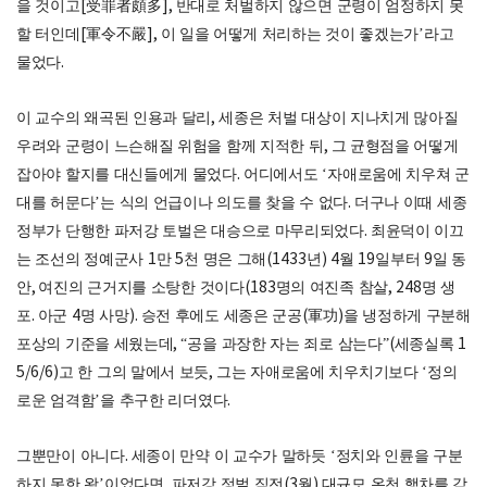
을 것이고
[
受罪者頗多
],
반대로 처벌하지 않으면 군령이 엄정하지 못
할 터인데
[
軍令不嚴
],
이 일을 어떻게 처리하는 것이 좋겠는가
’
라고
물었다
.
이 교수의 왜곡된 인용과 달리
,
세종은 처벌 대상이 지나치게 많아질
우려와 군령이 느슨해질 위험을 함께 지적한 뒤
,
그 균형점을 어떻게
잡아야 할지를 대신들에게 물었다
.
어디에서도
‘
자애로움에 치우쳐 군
대를 허문다
’
는 식의 언급이나 의도를 찾을 수 없다
.
더구나 이때 세종
정부가 단행한 파저강 토벌은 대승으로 마무리되었다
.
최윤덕이 이끄
는 조선의 정예군사
1
만
5
천 명은 그해
(1433
년
)
4
월
19
일부터
9
일 동
안
,
여진의 근거지를 소탕한 것이다
(
183
명의 여진족 참살
, 248
명 생
포
.
아군
4
명 사망
).
승전 후에도 세종은 군공
(
軍功
)
을 냉정하게 구분해
포상의 기준을 세웠는데
, “
공을 과장한 자는 죄로 삼는다
”(
세종실록
1
5/6/6)
고 한 그의 말에서 보듯
,
그는 자애로움에 치우치기보다
‘
정의
로운 엄격함
’
을 추구한 리더였다
.
그뿐만이 아니다
.
세종이 만약 이 교수가 말하듯
‘
정치와 인륜을 구분
하지 못한 왕
’
이었다면
,
파저강 정벌 직전
(3
월
)
대규모 온천 행차를 감