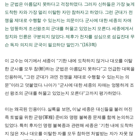
는 군법은 아름답지 못하다고 걱정하였다
.
그러자 신하들은 가장 늦게
도착한 자와 가장 멀리 이탈한 자만 참하자고 하였다
.
그런 군대가 전
쟁을 제대로 수행할 수 있는지는 의문이다
.
군사에 대한 세종의 자애
는 엉뚱하게 조선왕조의 군대를 허물고 있었는지 모른다
.
세종에게서
정치와 인륜은 구분되지 않았다
.
제후가 천자를 성심으로 섬길진대 무
슨 독자 의지의 군국이 필요하단 말인가
.”(163
쪽
)
이 교수는 여기에서 세종이
“
기한 내에 도착하지 않거나 대오를 이탈
한 군사를 모두 참
(
斬
)
하는 군법은 아름답지 못하다
”
고 언급한 대목을
인용하며
, “
그런 군대가 과연 전쟁을 제대로 수행할 수 있는지는 의
문
”
이라고 덧붙였다
.
나아가
“
군사에 대한 세종의 자애는 엉뚱하게 조
선 왕조의 군대를 허물고 있었는지 모른다
”
고까지 평가하였다
.
이는 왜곡된 인용이다
.
실록을 보면
,
이날 세종은 대신들을 불러 여진
족 토벌을 위한 군량
(
軍糧
)
준비와 명령 불복종 문제를 함께 논의하고
있었다
.
특히 후자인 명령 불복종과 관련해 세종은
‘
기한 내에 도착하
지 않은 자나 대오를 이탈한 자를 모두 참하면 처벌받는 자가 자못 많