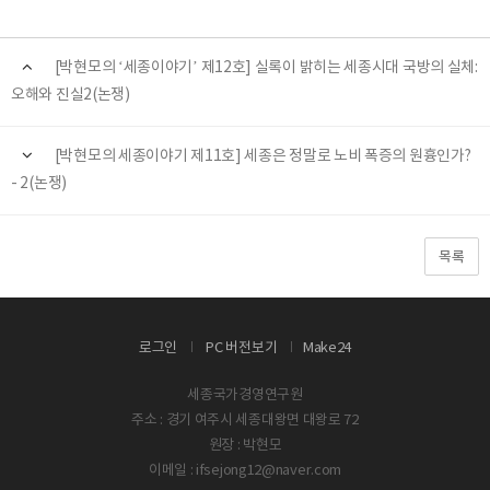
[박현모의 ‘세종이야기’ 제12호] 실록이 밝히는 세종시대 국방의 실체:
오해와 진실2(논쟁)
[박현모의 세종이야기 제11호] 세종은 정말로 노비 폭증의 원흉인가?
- 2(논쟁)
목록
로그인
PC 버전보기
Make24
세종국가경영연구원
주소 : 경기 여주시 세종대왕면 대왕로 72
원장 : 박현모
이메일 : ifsejong12@naver.com