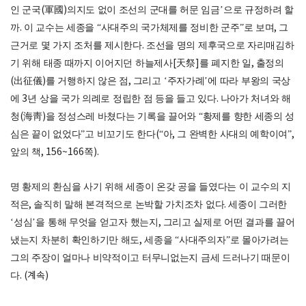
인 군국
(
軍國
)
의지도 없이 조선의 군대를 허문 임금
’
으로 규정하려 할
까
.
이 교수는 세종을
“
사대주의 국가체제를 정비한 군주
”
로 보며
,
그
근거로 몇 가지 조처를 제시한다
.
조선을 명의 제후국으로 자리매김하
기 위해 태종 때까지 이어지던 하늘제사
[
天祭
]
를 폐지한 일
,
출정의
(
出征儀
)
를 거행하지 않은 점
,
그리고
‘
주자가례
’
에 따라 부왕의 국상
에
3
년 상을 국가 의례로 정립한 점 등을 들고 있다
.
나아가 처녀와 해
청
(
海靑
)
을 정성스레 바쳤다는 기록을 끌어와
“
황제를 향한 세종의 성
심은 끝이 없었다
”
고 비꼬기도 한다
(“
아
,
그 완벽한 사대의 예학이여
”,
앞의 책
, 156~166
쪽
).
명 황제의 환심을 사기 위해 세종이 온갖 공을 들였다는 이 교수의 지
적은
,
솔직히 말해 본격적으로 논박할 가치조차 없다
.
세종이 그러한
‘
성심
’
을 통해 무엇을 얻고자 했는지
,
그리고 실제로 어떤 결과를 끌어
냈는지 차분히 확인하기만 해도
,
세종을
“
사대주의자
”
로 몰아가려는
그의 주장이 얼마나 비약적이고 터무니없는지 금세 드러나기 때문이
다
. (계속)