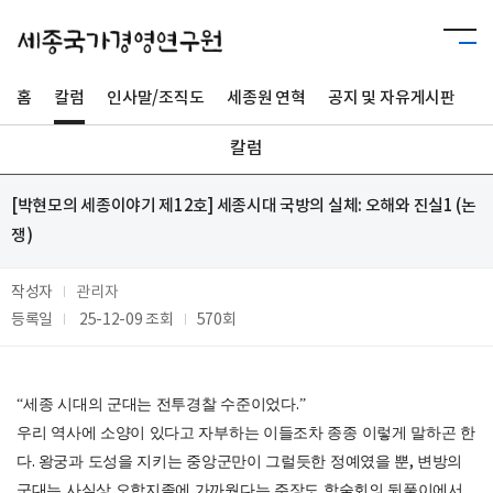
홈
칼럼
인사말/조직도
세종원 연혁
공지 및 자유게시판
사
칼럼
[박현모의 세종이야기 제12호] 세종시대 국방의 실체: 오해와 진실1 (논
쟁)
작성자
관리자
등록일
25-12-09
조회
570회
“
세종 시대의 군대는 전투경찰 수준이었다
.”
우리 역사에 소양이 있다고 자부하는 이들조차 종종 이렇게 말하곤 한
다
.
왕궁과 도성을 지키는 중앙군만이 그럴듯한 정예였을 뿐
,
변방의
군대는 사실상 오합지졸에 가까웠다는 주장도 학술회의 뒷풀이에서