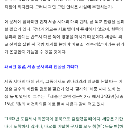
적잖이 회자된다
.
그러나 과연 그런 인식은 사실에 부합하는가
.
이 문제에 답하려면 먼저 세종 시대의 대외 관계
,
곧 외교 환경을 살펴
볼 필요가 있다
.
국방과 외교는 서로 떨어져 존재하지 않으며
,
한쪽의
성과와 한계는 반드시 다른 쪽에 영향을 미치기 때문이다
.
세종의 외
교 전략을 살핀 뒤 국방 체계를 논해야 비로소
‘
전투경찰
’
이라는 평가
가 온당한지 가늠할 수 있을 것이다
.
왜곡된 통념
,
세종 군사력의 진실을 가리다
세종 시대의 대외 관계
,
그중에서도 명나라와의 외교를 논할 때는 이
영훈 교수의 비판을 검토할 필요가 있다
.
필자와
‘
세종 시대 노비 논
쟁
’
을 벌였던 이 교수는
『
세종은 과연 성군인가
』
에서
1433
년
(
세종
15
년
) 3
월의 어전회의를 예로 들며 다음과 같이 적고 있다
.
“1433
년 도절제사 최윤덕이 동북으로 출정했을 때이다
.
세종은 기한
내에 도착하지 않거나
,
대오를 이탈한 군사를 모두 참
(
斬
:
목을 벰
)
하