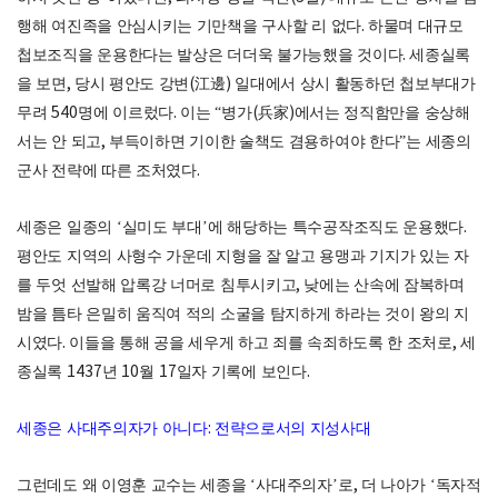
행해 여진족을 안심시키는 기만책을 구사할 리 없다
.
하물며 대규모
첩보조직을 운용한다는 발상은 더더욱 불가능했을 것이다
.
세종실록
을 보면
,
당시 평안도 강변
(
江邊
)
일대에서 상시 활동하던 첩보부대가
무려
540
명에 이르렀다
.
이는
“
병가
(
兵家
)
에서는 정직함만을 숭상해
서는 안 되고
,
부득이하면 기이한 술책도 겸용하여야 한다
”
는 세종의
군사 전략에 따른 조처였다
.
세종은 일종의
‘
실미도 부대
’
에 해당하는 특수공작조직도 운용했다
.
평안도 지역의 사형수 가운데 지형을 잘 알고 용맹과 기지가 있는 자
를 두엇 선발해 압록강 너머로 침투시키고
,
낮에는 산속에 잠복하며
밤을 틈타 은밀히 움직여 적의 소굴을 탐지하게 하라는 것이 왕의 지
시였다
.
이들을 통해 공을 세우게 하고 죄를 속죄하도록 한 조처로
,
세
종실록
1437
년
10
월
17
일자 기록에 보인다
.
세종은 사대주의자가 아니다
:
전략으로서의 지성사대
그런데도 왜 이영훈 교수는 세종을
‘
사대주의자
’
로
,
더 나아가
‘
독자적