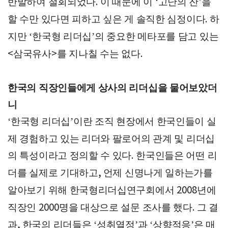
반발하여 철회되었다
이 때문에 이
고난의 잔
을
.
‘
’
할 수만 있다면 피하고 싶은 게 솔직한 심정이다
하
.
지만
한국형 리더십
의 중요한 메타포를 담고 있는
‘
’
삼국유사
를 지나칠 수는 없다
<
>
.
한국의 직장인들에게 상사의 리더십을 물어보았더
니
한국형 리더십
이란 조직 현장에서 한국인들이 실
‘
’
제 경험하고 있는 리더와 팔로어의 관계 및 리더십
의 특성이라고 정의할 수 있다
한국인들은 어떤 리
.
더를 실제로 기대하고
언제 신명나게 일하는가를
,
알아보기 위해 한국형리더십연구회에서
년에
2008
직장인
명을 대상으로 설문 조사를 했다
그 결
2000
.
과
한국의 리더들은
성취열정
과
상향적응
은 매
,
‘
’
‘
’