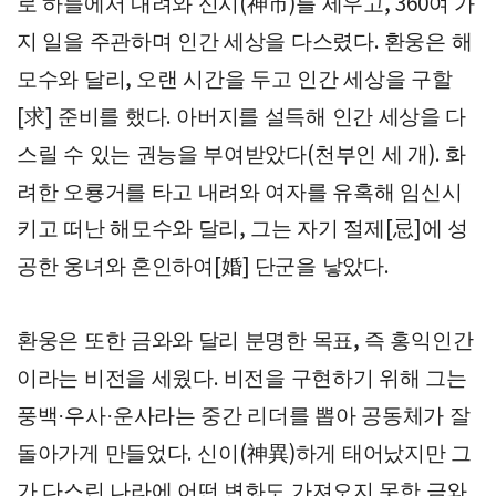
로 하늘에서 내려와 신시
神市
를 세우고
여 가
(
)
, 360
지 일을 주관하며 인간 세상을 다스렸다
환웅은 해
.
모수와 달리
오랜 시간을 두고 인간 세상을 구할
,
求
준비를 했다
아버지를 설득해 인간 세상을 다
[
]
.
스릴 수 있는 권능을 부여받았다
천부인 세 개
화
(
).
려한 오룡거를 타고 내려와 여자를 유혹해 임신시
키고 떠난 해모수와 달리
그는 자기 절제
忌
에 성
,
[
]
공한 웅녀와 혼인하여
婚
단군을 낳았다
[
]
.
환웅은 또한 금와와 달리 분명한 목표
즉 홍익인간
,
이라는 비전을 세웠다
비전을 구현하기 위해 그는
.
풍백
우사
운사라는 중간 리더를 뽑아 공동체가 잘
·
·
돌아가게 만들었다
신이
神異
하게 태어났지만 그
.
(
)
가 다스린 나라에 어떤 변화도 가져오지 못한 금와