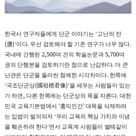
한국사 연구자들에게 단군 이야기는
고난의 잔
‘
盞
이다
우선 검토해야 할 기존 연구가 너무 많다
(
)’
.
.
국내에 간행된
여 건의 학술논문과
여
2,500
5,700
권의 단행본을 검토하기란 참으로 난감하다
더 큰
.
난관은 단군을 둘러싼 첨예한 시각차이다
한쪽에
.
국조단군상
國祖檀君像
을 세우는 사람들이 있는
‘
(
)’
가 하면
다른 한쪽에는 단군상의 목을 자른다
대한
,
.
민국 교육기본법에서
홍익인간
대목을 삭제하려
'
'
는 입법이 발의되자
우리 교육의 핵심 가치와 이념
‘
을 훼손하려 한다
면서 교육계 사람들이 벌떼같이
’