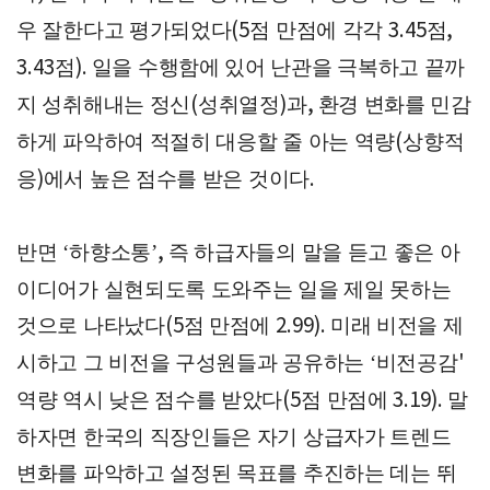
우 잘한다고 평가되었다
점 만점에 각각
점
(5
3.45
,
점
일을 수행함에 있어 난관을 극복하고 끝까
3.43
).
지 성취해내는 정신
성취열정
과
환경 변화를 민감
(
)
,
하게 파악하여 적절히 대응할 줄 아는 역량
상향적
(
응
에서 높은 점수를 받은 것이다
)
.
반면
하향소통
즉 하급자들의 말을 듣고 좋은 아
‘
’,
이디어가 실현되도록 도와주는 일을 제일 못하는
것으로 나타났다
점 만점에
미래 비전을 제
(5
2.99).
시하고 그 비전을 구성원들과 공유하는
비전공감
‘
'
역량 역시 낮은 점수를 받았다
점 만점에
말
(5
3.19).
하자면 한국의 직장인들은 자기 상급자가 트렌드
변화를 파악하고 설정된 목표를 추진하는 데는 뛰