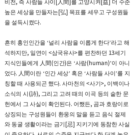
비전
즉 사람들 사이
人間
를 고양시켜
益
더 수준
,
[
]
[
]
높은 세상을 만들자는
弘
목표를 세우고 구성원들
[
]
을 설득시켰다
.
흔히 홍인인간을
널리 사람을 이롭게 한다
라고 해
‘
’
석하지만
일연이
삼국유사
를 편찬하던
세기
,
<
>
13
지식인들에게
人間
인간
은
사람
이 아니
(
)
‘
(human)’
었다
人間
이란
인간 세상
혹은
사람들 사이
를 지
.
‘
’
‘
’
칭할 때 사용되곤 했다
사마천의
사기
이백이나
.
<
>,
소식의 시
詩
그리고 고려 때의 이곡 등의 숱한 문
(
),
헌에서 그 사실이 확인된다
어쨌든
곰과 호랑이로
.
,
상징되는 구성원들이 환웅의 말을 듣고 음식 절제
와 동굴 생활이라는 금기
忌
지키기에 동참한 사실
[
]
이 중요하다
서로의 수준을 지금보다 한 단계 높은
.