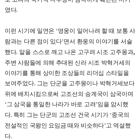
였다
.
이런 시기에 일연은
영웅이 일어나려 할 때 보통 사
‘
람과는 다른 점이 있다
면서 환웅의 이야기를 서술
’
했다
알을 스스로 깨고 나온 고구려 시조 고주몽과
.
,
주변 사람들에 의해 추대된 신라 시조 박혁거세의
이야기를 통해 상이한 조상들의 리더십 스타일을
보여주었다
그는 단군을 고주몽이나 박혁거세보다
.
위에 배치시킴으로써 고조선의 승계국이 삼국이며
그 삼국을 통일한 나라가 바로 고려
임을 암시했
‘
’
다
특히 그는 단군의 고조선 건국 시기가
중국의
.
‘
전설적인 국왕인 요임금 때와 비슷하다
고 역설했
’
다
.