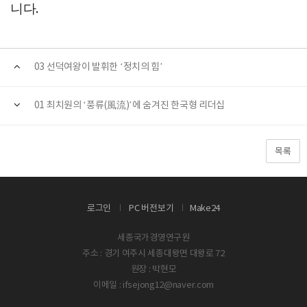
니다
.
03 선덕여왕이 발휘한 ‘정치의 힘’
01 최치원의 ‘풍류(風流)’에 숨겨진 한국형 리더십
목록
로그인
PC 버전보기
Make24
세종국가경영연구원
주소 : 경기 여주시 세종대왕면 대왕로 72
원장 : 박현모
이메일 : ifsejong12@naver.com