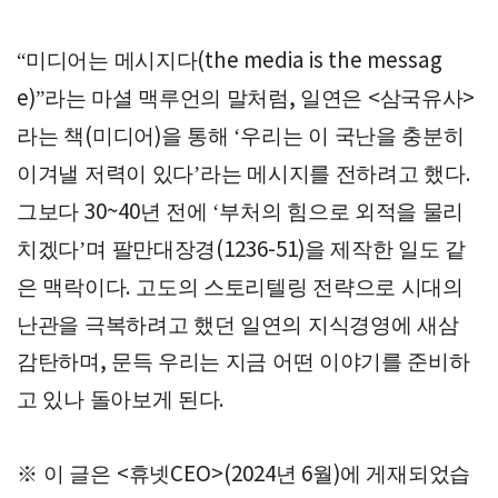
미디어는 메시지다
“
(the media is the messag
라는 마셜 맥루언의 말처럼
일연은
삼국유사
e)”
,
<
>
라는 책
미디어
을 통해
우리는 이 국난을 충분히
(
)
‘
이겨낼 저력이 있다
라는 메시지를 전하려고 했다
’
.
그보다
년 전에
부처의 힘으로 외적을 물리
30~40
‘
치겠다
며 팔만대장경
을 제작한 일도 같
’
(1236-51)
은 맥락이다
고도의 스토리텔링 전략으로 시대의
.
난관을 극복하려고 했던 일연의 지식경영에 새삼
감탄하며
문득 우리는 지금 어떤 이야기를 준비하
,
고 있나 돌아보게 된다
.
※
이 글은
휴넷
년
월
에 게재되었습
<
CEO>(2024
6
)