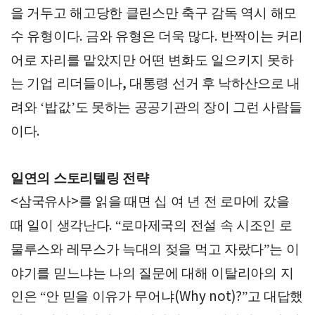
을 거두고 해고당한 클린스만 축구 감독 역시 해모
수 유형이다
금와 유형은 더욱 많다
반짝이는 커리
.
.
어로 자리를 맡았지만 어떤 변화도 일으키지 못하
는 기업 리더들이나
대통령 선거 후 낙하산으로 내
,
려와
밥값
도 못하는 공공기관의 장이 그런 사람들
‘
’
이다
.
일연의 스토리텔링 전략
삼국유사
를 읽을 때면 십 여 년 전 로마에 갔을
<
>
때 일이 생각난다
로마제국의 전설 속 시조인 로
. “
물루스와 레무스가 늑대의 젖을 먹고 자랐다
는 이
”
야기를 믿느냐는 나의 질문에 대해 이탈리아의 지
인은
안 믿을 이유가 무어냐
고 대답했
“
(Why not)?”