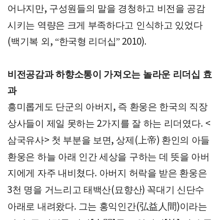
어나지만
구성원들의 말을 경청하고 비전을 공감
,
시키는 역량은 크게 부족하다고 인식하고 있었다
백기복 외
한국형 리더십
(
, “
” 2010).
비전공감과 하향소통이 가져오는 놀라운 리더십 효
과
흥미롭게도 단군의 아버지
즉 환웅은 한국의 직장
,
상사들이 제일 못하는
가지를 잘 하는 리더였다
2
. <
삼국유사
첫 부분을 보면
상제
上帝
환인의 아들
>
,
(
)
환웅은 하늘 아래 인간 세상을 구하는 데 뜻을 아버
지에게 자주 내비쳤다
아버지 허락을 받은 환웅은
.
천 명을 거느리고 태백산
묘향산
꼭대기 신단수
3
(
)
아래로 내려왔다
그는 홍익인간
弘益人間
이라는
.
(
)