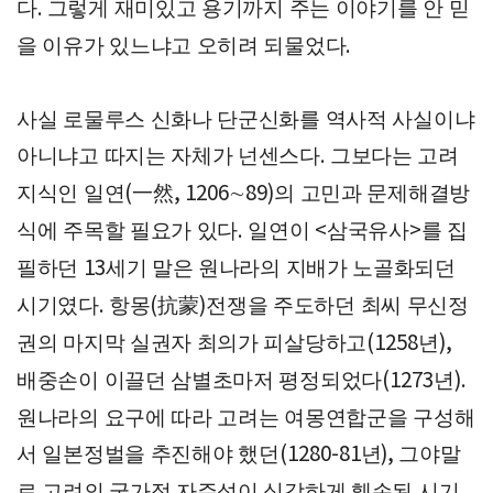
다
그렇게 재미있고 용기까지 주는 이야기를 안 믿
.
을 이유가 있느냐고 오히려 되물었다
.
사실 로물루스 신화나 단군신화를 역사적 사실이냐
아니냐고 따지는 자체가 넌센스다
그보다는 고려
.
지식인 일연
一然
∼
의 고민과 문제해결방
(
, 1206
89)
식에 주목할 필요가 있다
일연이
삼국유사
를 집
.
<
>
필하던
세기 말은 원나라의 지배가 노골화되던
13
시기였다
항몽
抗蒙
전쟁을 주도하던 최씨 무신정
.
(
)
권의 마지막 실권자 최의가 피살당하고
년
(1258
),
배중손이 이끌던 삼별초마저 평정되었다
년
(1273
).
원나라의 요구에 따라 고려는 여몽연합군을 구성해
서 일본정벌을 추진해야 했던
년
그야말
(1280-81
),
로 고려의 국가적 자주성이 심각하게 훼손된 시기