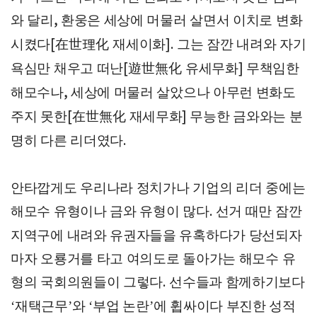
와 달리
환웅은 세상에 머물러 살면서 이치로 변화
,
시켰다
在世理化
재세이화
그는 잠깐 내려와 자기
[
].
욕심만 채우고 떠난
遊世無化
유세무화
무책임한
[
]
해모수나
세상에 머물러 살았으나 아무런 변화도
,
주지 못한
在世無化
재세무화
무능한 금와와는 분
[
]
명히 다른 리더였다
.
안타깝게도 우리나라 정치가나 기업의 리더 중에는
해모수 유형이나 금와 유형이 많다
선거 때만 잠깐
.
지역구에 내려와 유권자들을 유혹하다가 당선되자
마자 오룡거를 타고 여의도로 돌아가는 해모수 유
형의 국회의원들이 그렇다
선수들과 함께하기보다
.
재택근무
와
부업 논란
에 휩싸이다 부진한 성적
‘
’
‘
’