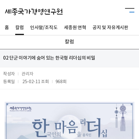
홈
칼럼
인사말/조직도
세종원 연혁
공지 및 자유게시판
사
칼럼
02 단군 이야기에 숨어 있는 한국형 리더십의 비밀
작성자
관리자
등록일
25-02-11
조회
968회