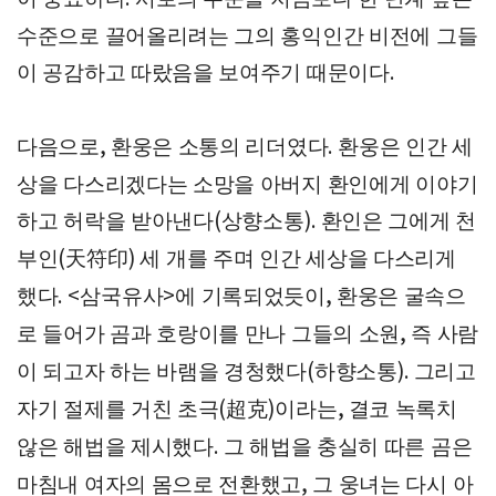
수준으로 끌어올리려는 그의 홍익인간 비전에 그들
이 공감하고 따랐음을 보여주기 때문이다
.
다음으로
환웅은 소통의 리더였다
환웅은 인간 세
,
.
상을 다스리겠다는 소망을 아버지 환인에게 이야기
하고 허락을 받아낸다
상향소통
환인은 그에게 천
(
).
부인
天符印
세 개를 주며 인간 세상을 다스리게
(
)
했다
삼국유사
에 기록되었듯이
환웅은 굴속으
. <
>
,
로 들어가 곰과 호랑이를 만나 그들의 소원
즉 사람
,
이 되고자 하는 바램을 경청했다
하향소통
그리고
(
).
자기 절제를 거친 초극
超克
이라는
결코 녹록치
(
)
,
않은 해법을 제시했다
그 해법을 충실히 따른 곰은
.
마침내 여자의 몸으로 전환했고
그 웅녀는 다시 아
,