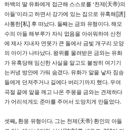
하백의 딸 유화에게 접근해 스스로를
천제
天帝
의
‘
(
)
아들
이라고 하면서 강가에 있는 집으로 유혹해
誘
’
[
]
사통한
私
후 떠났다
둘째는 금와 유형이다
해모
[
]
.
.
수의 아들 해부루가 자식 없음을 아쉬워하여 산천
에 제사 지내자 연못가 큰 돌에서 금빛 개구리 모양
의 아이가 나타났다
왕위를 물려받은 금와는 유화
.
가 유혹당해 임신한 사실을 알고도 불쌍히 여기기
는커녕 방안에 가둬 숨겼다
유화가 알을 낳자 짐승
.
들에게 던져주거나 길에다 버리기까지 했다
우여
.
곡절 끝에 알을 깨고 나온 주몽을 금와는 견제하다
가 어리석게도 준마를 주어서 도망치게 만들었다
.
셋째
환웅 유형이다
그는 천제
天帝
환인의 아들
,
.
(
)