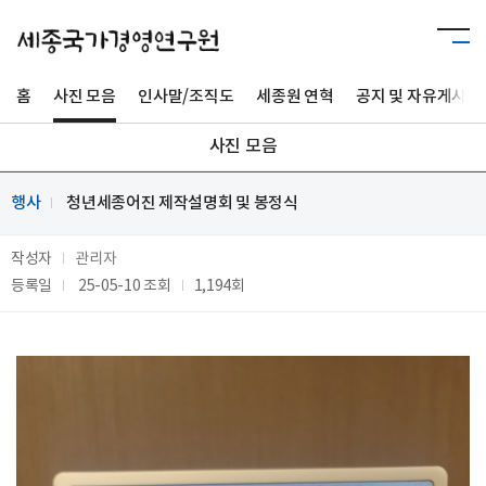
홈
사진 모음
인사말/조직도
세종원 연혁
공지 및 자유게시판
사진 모음
행사
청년세종어진 제작설명회 및 봉정식
작성자
관리자
등록일
25-05-10
조회
1,194회