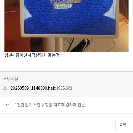
청년세종어진 제작설명회 및 봉정식
첨부파일
20250509_1148000.heic
(935.6K)
1천만원 기부한 유창훈 대표께 감사패 전달
목록