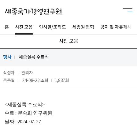
홈
사진 모음
인사말/조직도
세종원 연혁
공지 및 자유게시판
사진 모음
행사
세종실록 수료식
작성자
관리자
등록일
24-08-22
조회
1,837회
<세종실록 수료식>
수료 : 문숙희 연구위원
날짜 : 2024. 07. 27