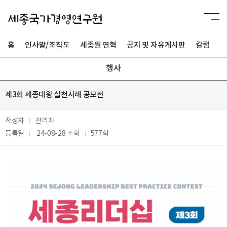
홈
인사말/조직도
세종원 연혁
공지 및 자유게시판
칼럼
사
행사
제3회 세종대왕 실천사례 공모전
작성자
관리자
등록일
24-08-28
조회
577회