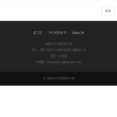
목록
로그인
PC 버전보기
Make24
세종국가경영연구원
주소 : 경기 여주시 세종대왕면 대왕로 72
원장 : 박현모
이메일 : ifsejong12@naver.com
ⓒ 세종국가경영연구원