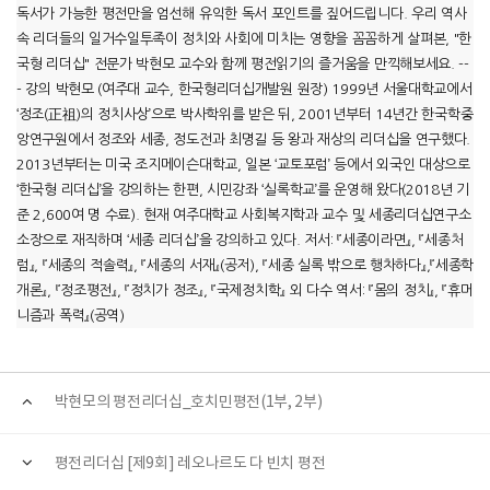
독서가 가능한 평전만을 엄선해 유익한 독서 포인트를 짚어드립니다. 우리 역사
속 리더들의 일거수일투족이 정치와 사회에 미치는 영향을 꼼꼼하게 살펴본, "한
국형 리더십" 전문가 박현모 교수와 함께 평전읽기의 즐거움을 만끽해보세요. --
- 강의 박현모 (여주대 교수, 한국형리더십개발원 원장) 1999년 서울대학교에서
‘정조(正祖)의 정치사상’으로 박사학위를 받은 뒤, 2001년부터 14년간 한국학중
앙연구원에서 정조와 세종, 정도전과 최명길 등 왕과 재상의 리더십을 연구했다.
2013년부터는 미국 조지메이슨대학교, 일본 ‘교토포럼’ 등에서 외국인 대상으로
‘한국형 리더십’을 강의하는 한편, 시민강좌 ‘실록학교’를 운영해 왔다(2018년 기
준 2,600여 명 수료). 현재 여주대학교 사회복지학과 교수 및 세종리더십연구소
소장으로 재직하며 ‘세종 리더십’을 강의하고 있다. 저서: 『세종이라면』, 『세종처
럼』, 『세종의 적솔력』, 『세종의 서재』(공저), 『세종 실록 밖으로 행차하다』,『세종학
개론』, 『정조평전』, 『정치가 정조』, 『국제정치학』 외 다수 역서: 『몸의 정치』, 『휴머
니즘과 폭력』(공역)
박현모의 평전리더십_호치민평전(1부, 2부)
평전리더십 [제9회] 레오나르도 다 빈치 평전