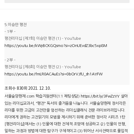
5.이승만 평전
- 1부 -
평전리더십 [제7회] 이승만 평전 (1) - YouTube
https://youtu.be/kWyBCKGQsmo?si=zOnUEvdZ3bc5xp8M
- 2부 -
평전리더십 [제8회] 이승만 평전 (2) - YouTube
https://youtu.be/fmLR0ACAuEs?si=0bOrVJfU_sh1AYFW
조회수 830회
2021. 12. 10.
서울숲양현재.com 학습지원센터(1:1 채팅상담)
https://bit.ly/3FwZzYY
살아
있는 리더십교과서, "평전" 독서의 즐거움을 나눕니다. 서울숲양현재 장서각은
리더를 위한 고금의 고전만을 엄선하는 리더십클래식 전문 라이브러리입니다.
리더에게 권하는 고전읽기의 모범을 제시하기 위해 준비한 장서각 시리즈 1탄
[평전리더십]에서는 (1) 인물에 대한 전체적 조망에 성공하고 (2) 인물의 언행,
일하는 과정과 방법에 대한 탐구가 구체적이고 (3) 뛰어난 서사전략으로 몰입적