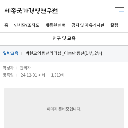
홈
인사말/조직도
세종원 연혁
공지 및 자유게시판
칼럼
사
연구 및 교육
일반교육
박현모의 평전리더십_이승만 평전(1부, 2부)
작성자
관리자
등록일
24-12-31
조회
1,313회
이미지 준비중입니다.