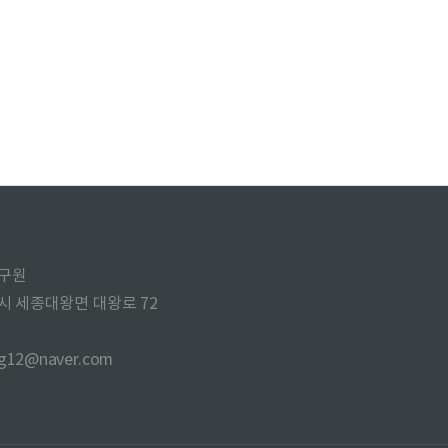
구원
주시 세종대왕면 대왕로 72
ng12@naver.com