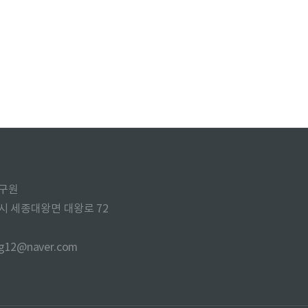
구원
주시 세종대왕면 대왕로 72
ng12@naver.com