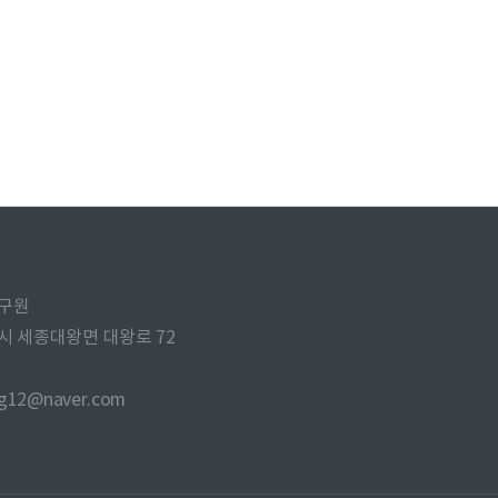
구원
주시 세종대왕면 대왕로 72
ng12@naver.com