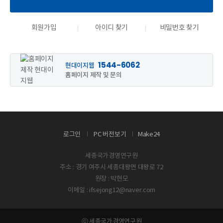
회원가입
아이디 찾기
비밀번호 찾기
1544-6062
현대이지웹
홈페이지 제작 및 문의
로그인
PC 버전보기
Make24
세종국가경영연구원
주소 : 경기 여주시 세종대왕면 대왕로 72
원장 : 박현모
이메일 : ifsejong12@naver.com
ⓒ 세종국가경영연구원