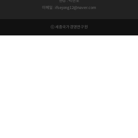
원장 : 박현모
이메일 : ifsejong12@naver.com
ⓒ 세종국가경영연구원