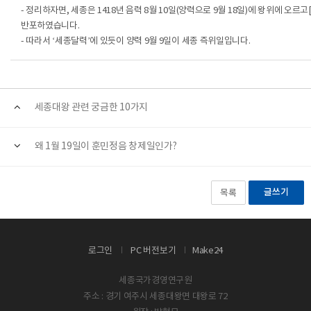
- 정리하자면, 세종은 1418년 음력 8월 10일(양력으로 9월 18일)에 왕위에 오르고
반포하였습니다.
- 따라서 ‘세종달력’에 있듯이 양력 9월 9일이 세종 즉위일입니다.
세종대왕 관련 궁금한 10가지
왜 1월 19일이 훈민정음 창제일인가?
글쓰기
목록
로그인
PC 버전보기
Make24
세종국가경영연구원
주소 : 경기 여주시 세종대왕면 대왕로 72