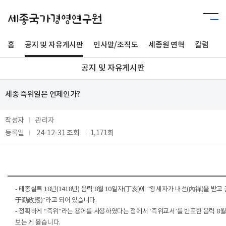
홈
공지 및 자유게시판
인사말/조직도
세종원 연혁
칼럼
사
공지 및 자유게시판
세종 즉위일은 언제인가?
작성자
관리자
등록일
24-12-31
조회
1,171회
- 태종실록 18년(1418년) 음력 8월 10일자(丁亥)에 “왕세자가 내선(內禪)을
于勤政殿)”라고 되어 있습니다.
- 정확하게 “즉위”라는 용어를 사용하였다는 점에서 ‘즉위교서’를 반포한 음력 8월 
보는 게 옳습니다.