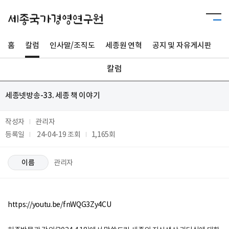
홈
칼럼
인사말/조직도
세종원 연혁
공지 및 자유게시판
사
칼럼
세종넷방송-33. 세종 책 이야기
작성자
관리자
등록일
24-04-19
조회
1,165회
이름
관리자
https://youtu.be/fnWQG3Zy4CU