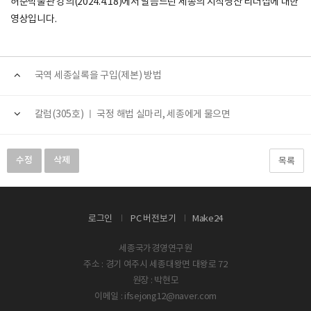
허준박물관 강의(2024.4.18)에서 말씀드린 세종의 지식생산 리더십에 대한
영상입니다.
국역 세종실록을 구입(제본) 방법
칼럼(305호) ㅣ 국정 해법 실마리, 세종에게 물으면
수정
삭제
목록
로그인
PC 버전보기
Make24
세종국가경영연구원
주소 : 경기 여주시 세종대왕면 대왕로 72
원장 : 박현모
이메일 : ifsejong12@naver.com