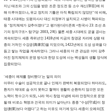
지닌 태조와 그의 신임을 받은 조준
·
정도전 등 소수 재신
(
宰臣
)
에 의
해 이루어졌으나
,
유교 정치의 기틀은 아직 확립되지 않았던
”
데 비해
,
태종 시대에는 도평의사사 대신 의정부가 설치되고 사병이 혁파되는
등
“
정치체제가 갖추어졌다
”
고 평가된다
(
이존희
<
한국사
23:
조선 초
기의 정치구조
>.
탐구당
: 2003, 2
쪽
).
물론 세종 시대에도 궁궐 공사는
계속되었다
.
세종 즉위년인
1418
년에 지금의 창경궁 자리에 상왕 태
종의 거처인 수강궁
(
壽康宮
)
을 지었으며
, 1422
년에도 도성 성곽을 다
듬고 쌓는 작업을 계속하였다
.
그러나 세종의 더 큰 관심은 이미 갖추
어진 정치체제의 운영 방식과 한양 도성에 사는 백성들의 생활 양식에
집중되었다
.
‘
세종이 예제를 정비했다
’
는 말의 의미
아무리 수술이 성공적으로 끝나 인체가 완벽히 복원되었다 하더라도
,
환자가 제대로 숨 쉬지 못하고 혈액이 원활히 순환하지 않으면 모든
노력이 헛수고가 되듯
,
나라 역시 창업 이념에 따라 안정적으로 운영
될 때 비로소 혁명과 건국의 의미가 살아난다
.
종종
“
수성
(
守成
)
이 창
업
(
創業
)
보다 어렵다
”
고 하는 이유도 여기에 있다
.
세종이 오례의
(
五