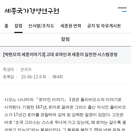
홈
칼럼
인사말/조직도
세종원 연혁
공지 및 자유게시판
사
칼럼
[박현모의 세종이야기3] 고대 로마인과 세종이 실천한 시스템경영
작성자
관리자
등록일
25-06-12
조회
984회
시오노 나나미의
『
로마인 이야기
』
1
권은 폴리비오스의 이야기로
시작된다
.
기원전
167
년
,
로마로 끌려온 그리스 출신 지식인 폴리비오
스가
17
년간 로마를 관찰하며 갖게 된 강력한 질문이 있었다
.
그것은
바로
“
조국 그리스는 스스로 무너져 가고 있는데
,
왜 로마는 갈수록 융
성하고 있는가
”
라는 물음이었다
.
그 물음을 붙잡고
20
여 년에 걸쳐 쓴