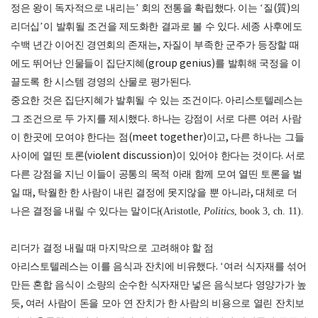
정은 왕이 독자적으로 내리는
’
회의 전통을 확립했다
.
이는
‘
질
(
質
)
의
리더십
’
이 발휘될 조건을 제도화한 결과로 볼 수 있다
.
세종 사후에도
수백 년간 이어진 경연회의 존재는
,
자질이 부족한 군주가 등장할 때
에도 뛰어난 인물들이 집단지혜
(group genius)
를 발휘해 국정을 이
끌도록 한 시스템 경영의 산물로 평가된다
.
중요한 것은 집단지혜가 발휘될 수 있는 조건이다
.
아리스토텔레스는
그 조건으로 두 가지를 제시했다
.
하나는 강점이 서로 다른 여러 사람
이 한곳에 모여야 한다는 점
(meet together)
이고
,
다른 하나는 그들
사이에 열띤 토론
(violent discussion)
이 있어야 한다는 것이다
.
서로
다른 강점을 지닌 이들이 공통의 목적 아래 함께 모여 열띤 토론을 벌
일 때
,
탁월한 한 사람이 내린 결정에 못지않을 뿐 아니라
,
대체로 더
나은 결정을 내릴 수 있다는 말이다
(Aristotle,
Politics
, book 3, ch. 11).
리더가 결정 내릴 때 마지막으로 고려해야 할 점
아리스토텔레스는 이를 음식과 잔치에 비유했다
. ‘
여러 식자재를 섞어
만든 혼합 음식이 소량의 순수한 식자재만 넣은 음식보다 영양가가 높
듯
,
여러 사람이 돈을 모아 연 잔치가 한 사람의 비용으로 열린 잔치보