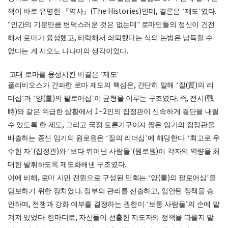
책이 바로 유명한
『
역사
』
(The Histories)
인데
,
결론은
‘
제도
’
였다
.
“
인간의 기분만큼 변덕스러운 것은 없는데
”
로마인들의 정신이 건전
해서 로마가 융성했고
,
타락해서 쇠퇴했다는 식의 논법은 납득할 수
없다는 게 시오노 나나미의 생각이었다
.
고대 로마를 융성시킨 비결은
‘
제도
’
폴리비오스가 간파한 로마 제도의 핵심은
,
간단히 말해
‘
질
(
質
)
의 리
더십
’
과
‘
양
(
量
)
의 팔로어십
’
이 균형을 이루는 구조였다
.
즉
,
전시
(
戰
時
)
와 같은 위급한 상황에서
1~2
인의 집정관이 신속하게 결단을 내릴
수 있도록 한 제도
,
그리고 국정 토론기구이자 짧은 임기의 집정관을
배출하는 종신 임기의 원로원은
‘
질의 리더십
’
에 해당한다
. ‘
최고로 우
수한 자
’(
집정관
)
와
‘
보다 뛰어난 사람들
’(
원로원
)
이 각자의 역량을 최
대한 발휘하도록 제도화해낸 구조였다
.
이에 비해
,
로마 시민 전원으로 구성된 민회는
‘
양
(
量
)
의 팔로어십
’
을
담보하기 위한 장치였다
.
정부의 관리를 선출하고
,
입안된 정책을 승
인하며
,
전쟁과 강화 여부를 결정하는 권한이
‘
보통 사람들
’
의 손에 맡
겨져 있었다
.
한마디로
,
자신들이 선출한 지도자의 정책을 따를지 말