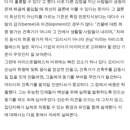
다 더 훌륭할 수 있다
’
고 했다
.
서로 다른 강점을 지닌 사람들이 공동의
문제 해결에 몰입할 때 최선의 결론에 이를 수 있다는 뜻이다
.
그 결론
이 최선인지 아닌지를 가르는 기준은 특정 전문지식보다는 대다수 사
람의 감각
(sense)
과 의견
(opinion)
인 경우가 많다
. “
건물에 대한 최
종 평가는 건축가가 아니라 그 안에서 생활할 사람들이 내리며
,”
차려
진 음식의 최종 평가자 역시
“
요리사가 아니라 손님
”
이라는 아리스토
텔레스의 말은 국가나 기업의 리더가 마지막으로 고려해야 할 판단 기
준이 무엇인지 잘 보여준다
.
그런데 아리스토텔레스의 비유에는 빠진 요소가 하나 있다
.
요리사가
손님의 취향에 맞춰 음식을 정성껏 만들고
,
건축가가 건축주를 감동시
킬 집을 짓게 만들려면
,
그들에게 동기를 부여할 무언가가 필요하다
.
여리사와 건축가를 움직일 인센티브가 중요하다
.
그 점에서 세종은 탁
월했다
.
그는 유능한 인재들이 백성을 위해 실력을 발휘하도록 만드는
동기를 제도 속에 심어두었다
.
단순히 의견을 모으는 데 그치지 않고
,
집단지혜가 실제로 작동할 수 있는 환경과 유인을 함께 설계했다
.
이
에 대해서는 다음 호에서 자세히 살펴본다
.