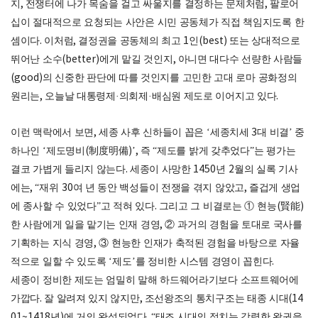
지
,
전쟁터에 나가 목숨을 걸고 싸울지를 결정하는 문제처럼
,
팔로어
십이 절대적으로 요청되는 사안은 시민 공동체가 직접 책임지도록 한
셈이다
.
이처럼
,
결정권을 공동체의 최고
1
인
(best)
또는 상대적으로
뛰어난 소수
(better)
에게 맡길 것인지
,
아니면 대다수 선량한 사람들
(good)
의 신중한 판단에 따를 것인지를 고민한 고대 로마 공화정의
원리는
,
오늘날 대통령제
·
의회제
·
배심원 제도로 이어지고 있다
.
이런 맥락에서 보면
,
세종 사후 신하들이 꼽은
‘
세종치세
3
대 비결
’
중
하나인
‘
제도명비
(
制度明備
)’,
즉
“
제도를 밝게 갖추었다
”
는 평가는
결코 가볍게 들리지 않는다
.
세종이 사망한
1450
년
2
월의 실록 기사
에는
, “
재위
30
여 년 동안 백성들이 전쟁을 겪지 않았고
,
즐겁게 생업
에 종사할 수 있었다
”
고 적혀 있다
.
그리고 그 비결로는
①
현능
(
賢能
)
한 사람에게 일을 맡기는 인재 경영
,
②
과거의 경험을 토대로 국사를
기획하는 지식 경영
,
③
현능한 인재가 축적된 경험을 바탕으로 자율
적으로 일할 수 있도록
‘
제도
’
를 정비한 시스템 경영이 꼽힌다
.
세종이 정비한 제도는 엄밀히 말해 하드웨어라기보다 소프트웨어에
가깝다
.
잘 알려져 있지 않지만
,
조선왕조의 통치구조는 태종 시대
(14
01~1418
년
)
에 거의 완성되었다
. “
태조 시대의 정치는 강력한 왕권을