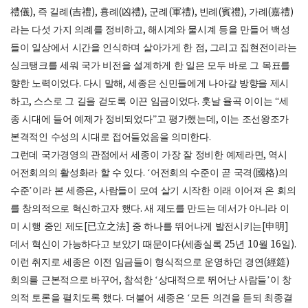
禮儀
),
즉 길례
(
吉禮
),
흉례
(
凶禮
),
군례
(
軍禮
),
빈례
(
賓禮
),
가례
(
嘉禮
)
라는 다섯 가지 의례를 정비하고
,
해시계와 물시계 등을 만들어 백성
들이 일상에서 시간을 인식하며 살아가게 한 점
,
그리고 집현전이라는
싱크탱크를 세워 국가 비전을 설계하게 한 일은 모두 바로 그 목표를
향한 노력이었다
.
다시 말해
,
세종은 신민들에게 나아갈 방향을 제시
하고
,
스스로 그 길을 걷도록 이끈 임금이었다
.
훗날 율곡 이이는
“
세
종 시대에 들어 예제가 정비되었다
”
고 평가했는데
,
이는 조선왕조가
본격적인 수성의 시대로 접어들었음을 의미한다
.
그런데 국가경영의 관점에서 세종이 가장 잘 정비한 예제라면
,
역시
어전회의의 활성화라 할 수 있다
. ‘
어전회의 수준이 곧 국격
(
國格
)
의
수준
’
이라 본 세종은
,
사람들이 모여 살기 시작한 이래 이어져 온 회의
를 창의적으로 혁신하고자 했다
.
새 제도를 만드는 데서가 아니라 이
미 시행 중인 제도
[
已立之法
]
중 하나를 뛰어나게 발전시키는
[
申明
]
데서 혁신이 가능하다고 보았기 때문이다
(
세종실록
25
년
10
월
16
일
).
이런 취지로 세종은 이전 임금들이 형식적으로 운영하던 경연
(
經筵
)
회의를 근본적으로 바꾸어
,
참석한
‘
상대적으로 뛰어난 사람들
’
이 창
의적 토론을 펼치도록 했다
.
더불어 세종은
‘
모든 의견을 듣되 최종결