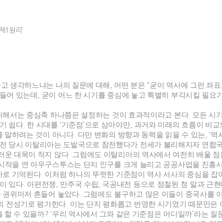
제1원리’
고 생각하느냐는 나의 질문에 대해
,
어떤 분은
“
굳이 역사에 그런 좌
깃들어 있는데
,
굳이 어느 한 시기를 중심에 놓고 특별히 부각시킬 필요
위해서는 중심축 하나쯤은 설정하는 것이 효과적이라고 본다
.
모든 시
기 쉽다
.
한 시대를
‘
기준점
’
으로 삼아야만
,
과거와 미래의 흐름이 비교
를 말하려는 것이 아니다
.
다만 변화의 방향과 동력을 읽을 수 있는
, ‘
역
전 당시 이탈리아는 도발국으로 참전했다가 전세가 불리해지자 연합
러운 대목이 적지 않다
.
그럼에도 이탈리아의 역사에서 여전히 배울 점
시작을 연 아우구스투스는 단지 인구를 크게 늘리고 공공사업을 진흥
자로 기억된다
.
이처럼 하나의 뚜렷한 기준점이 역사 서사의 중심을 잡아
이 있다
.
아편전쟁
,
만주국 수립
,
국공내전 등으로 점철된 청 말과 근현
 권위마저 흔들어 놓았다
.
그럼에도 불구하고 많은 이들이 중국사를 
의 전성기로 평가한다
.
이는 단지 평화롭고 번영한 시기였기 때문만은
 할 수 있을까
? ‘
우리 역사에서 그와 같은 기준점은 어디일까
’
라는 질