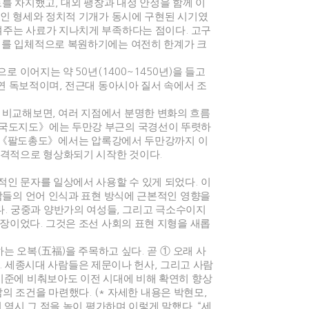
토를 차지했고
,
대외 팽창과 내정 안정을 함께 이
인 형세와 정치적 기개가 동시에 구현된 시기였
여주는 사료가 지나치게 부족하다는 점이다
.
고구
를 입체적으로 복원하기에는 여전히 한계가 크
종으로 이어지는 약
50
년
(1400~1450
년
)
을 들고
연 독보적이며
,
전근대 동아시아 질서 속에서 조
를 비교해보면
,
여러 지점에서 분명한 변화의 흐름
국도지도
》
에는 두만강 부근의 국경선이 뚜렷하
《
팔도총도
》
에서는 압록강에서 두만강까지 이
본격적으로 형상화되기 시작한 것이다
.
적인 문자를 일상에서 사용할 수 있게 되었다
.
이
들의 언어 인식과 표현 방식에 근본적인 영향을
다
.
궁중과 양반가의 여성들
,
그리고 극소수이지
확장이었다
.
그것은 조선 사회의 표현 지형을 새롭
하는 오복
(
五福
)
을 주목하고 싶다
.
곧
①
오래 사
.
세종시대 사람들은 제문이나 헌사
,
그리고 사람
기준에 비춰보아도 이전 시대에 비해 확연히 향상
삶의 조건을 마련했다
. (*
자세한 내용은 박현모
,
 역시 그 점을 높이 평가하며 이렇게 말했다
. “
세