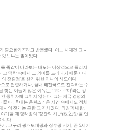
표가 필요한가
?”
라고 반문했다
.
어느 시대건 그 시
가 있느냐는 말이었다
.
기를 똑같이 바라보는 태도는 이상적으로 들리지
되고 맥락 속에서 그 의미를 드러내기 때문이다
.
사의 전환점
’
을 찾기 위한 하나의 시도이다
.
국으로 전향하거나
,
끝내 패전국으로 전락하는 수
을 찾는 이들이 많은 이유는
, ‘
고대 로마
’
라는 강
시킨 통치자에 그치지 않는다
.
그는 제국 경영의
 줄 때
,
후대는 혼란스러운 시간 속에서도 정체
대사의 전개는 혼란 그 자체였다
.
외침과 내란
,
이야기할 때 당태종의
‘
정관의 치
(
貞觀之治
)’
를 언
 아니다
.
문에
,
고구려 광개토대왕과 장수왕 시기
,
곧
5
세기