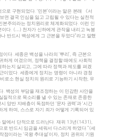
적으로 구현되었다
. ‘
민본
’
이라는 말은 본래
《
서
보면 결국 인심을 잃고 고립될 수 있다는 실천적
은 민본주의라는 정치원리로 체계화되었다
.
이런 인
본이다
. (
…
)
천자가 신하에게 관작을 내리고 녹봉
나 반드시 백성에게 그 근본을 두었다
”
라고 말했
 점이다
.
세종은 백성을 나라의
‘
뿌리
’,
즉 근본으
존귀하게 여겼으며
,
정책을 결정할 때에도 사회적
원하는지 살피고
,
그에 따라 정책과 제도를 펴겠
접근이었다
.
세종에게 정치는 명령이 아니라 경청
 비로소 현실 정치의 원리로 기능하기 시작한
,
우
다
.
백성의 부담을 재조정하는 이 민감한 사안을
 실질적으로 목소리를 낼 수 있는 존재로 존중한
당시 양반 지배층이 독점하던
‘
문자 권력
’
과
‘
시간
하게 하며
,
스스로 자기 죄가 어떻게 기록되어 있
는 말에서 단적으로 드러난다
.
재위
13
년
(1431),
므로 반드시 임금을 세워서 다스리게 하였다
.”(
세
시작점이라는
‘
국왕 추대설
’
이자
,
정치 권위의 기원