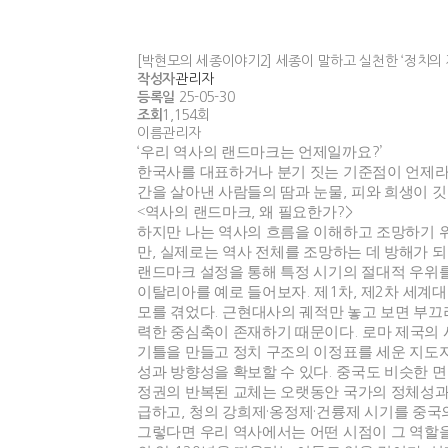
[박현모의 세종이야기2] 세종이 말하고 실천한 ‘정치의 
작성자
관리자
등록일
25-05-30
조회
1,154회
이름
관리자
‘
우리 역사의 랜드마크는 언제일까요
?’
한국사를 대표하거나 분기 짓는 기준점이 언제라
간을 살아낸 사람들의 땀과 눈물
,
피와 희생이 
<역사의 랜드마크
,
왜 필요한가
?>
하지만 나는 역사의 흐름을 이해하고 조망하기 
만
,
실제로는 역사 전체를 조망하는 데 방해가 되
랜드마크 설정을 통해 특정 시기의 절대적 우위
이탈리아를 예로 들어보자
.
제
1
차
,
제
2
차 세계대
모를 겪었다
.
근현대사의 궤적만 놓고 보면 부끄
력한 중심축이 존재하기 때문이다
.
로마 제국의 
기틀을 만들고 정치 구조의 이정표를 세운 지도
성과 방향성을 확보할 수 있다
.
중국도 비슷한 면
정권의 반복된 교체는 오랫동안 국가의 정체성과
급하고
,
청의 강희제
·
옹정제
·
건륭제 시기를 중국
그렇다면 우리 역사에서는 어떤 시점이 그 역할을