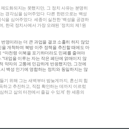
 제도화되지는 못했지만
,
그 정치 사유는 분명히
”
는 경각심을 심어주었다
.
다른 한편으로는 백성
의식을 심어주었다
.
세종이 실천한
‘
백성을 공경하
며
,
한국 정치사에서 가장 오래된
‘
정치의 제
1
원
번영이라는 더 큰 과업을 결코 소홀히 하지 않았
진을 개척하며 북방 이주 정책을 추진할 때에도 마
시
“
마천령 이북을 포기하더라도 민폐를 줄여야
다
.
“
대업을 이루는 자는 작은 폐단에 얽매이지 않
적 약자의 고통에 민감하게 반응했지만
,
그것에
시 백성 인기에 영합하는 정치와 동일하지는 않
만들기 위해 그는 새벽부터 밤늦게까지
,
혼신의 힘
설득하고 추진하고
,
직접 확인하는 데까지 이르렀
심하고 삶의 터전에서 즐길 수 있게
’
한 세종의