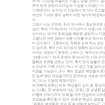
의 약
120
년을 떠올리는 이들도 있을 것이다
.
실
루며 제국 경영의 리더십과 기상을 드러냈다
.
이
기 때문이다
.
하지만 이 지점에서 한 가지 숙고할
려인의 기개와 통치 능력이 어떤 역사적 배경에
다
.
그래서 나는 오히려
,
우리 역사에서 중심좌표로 
싶다
.
특히
1418
년부터
1450
년까지 세종시대
3
선이라는 국가의 정체성을 확립한 결정적 시기
그렇다면 어떤 점에서 세종 시대를 우리 역사의 
이 감지된다
.
그중에서도 첫째로 눈에 띄는 것은
지 않으며
,
백두산의 위치조차 명확히 표시되지
어지는 국경선이 분명히 그려지고
,
백두산의 위상
<세종시대가
‘
한국 문명의 축
(pivot)’
인 이유
4
가
둘째로 주목할 변화는 언어
,
특히 문자 생활의 
는 단순히 기록 수단이 하나 더 생긴 것을 넘어
미쳤을 가능성이 크다
.
특히 한글은 백성들의 문
만 일부 평민 여성들까지도 문자라는 새로운 세계
게 그리는 조용한 혁명이었다
.
세 번째의 변화는 바로
‘
백성들의 삶의 질
’
향상
는 것
(
壽
),
②
부유하게 사는 것
(
富
),
③
강녕한 
이름에 이르기까지
‘
오복
’
을 자주 언급하며 이러
되었음을 확인할 수 있다
.
세종은 백성의 질병을
“
세종은 백성들의
‘
삶의 질
’
을 어떻게 높였나
?” <