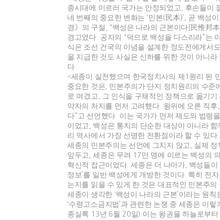
종시대에 이르러 국가는 안정되었고
,
후손들이 잘
네 번째의 중요한 변화는
‘
민본
(
民本
)’,
곧 백성이
경
》
의 구절
, “
백성은 나라의 근본이다
[
民惟邦本
경고였다
.
공자의
“
덕으로 백성을 다스리라
”
는 
식은 조선 건국의 이념을 설계한 정도전에게서
을 지급한 것도 사실은 신하를 위한 것이 아니라
다
.
<세종이 실천했으며 한국정치사의 제
1
원리 된 
중요한 것은
,
민본주의가 단지 정치원리의 수준에
로 여겼고
,
그 인식을 구체적인 정책으로 옮기기
약자의 처지를 먼저 고려했다
.
왕위에 오른 직후
다
”
고 선언했다
.
이는 국가가 먼저 제도와 법령
이었고
,
백성은 통치의 단순한 대상이 아니라 함
리 역사에서 가장 선명한 전환점이라 할 수 있다
.
세종의 민본주의는 선언에 그치지 않고
,
실제 정
앞두고
,
세종은 무려
17
만 명에 이르는 백성의 
혁신적 접근이었다
.
세종은 더 나아가
,
백성들이 
정보
’
를 일반 백성에게 개방한 것이다
.
특히 전자
는지를 읽을 수 있게 한 것은 대표적인 민본주의
세종이 생각한
‘
백성이 나라의 근본
’
이라는 원칙
‘
수령고소금지법
’
과 관련한 논쟁 중 세종은 이렇
종실록
13
년
6
월
20
일
)
이는 왕권을 하늘로부터