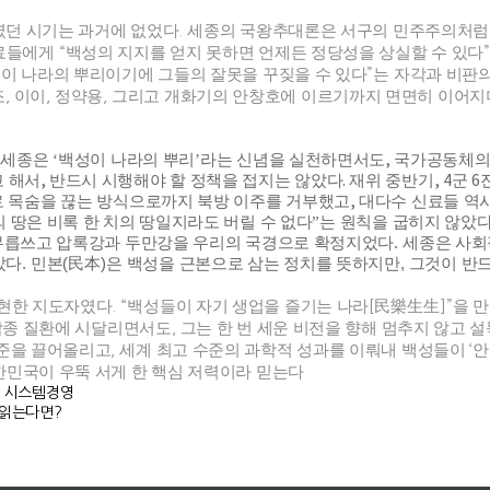
였던 시기는 과거에 없었다
.
세종의 국왕추대론은 서구의 민주주의처럼
신료들에게
“
백성의 지지를 얻지 못하면 언제든 정당성을 상실할 수 있다
 이 나라의 뿌리이기에 그들의 잘못을 꾸짖을 수 있다
”
는 자각과 비판
조
,
이이
,
정약용
,
그리고 개화기의 안창호에 이르기까지 면면히 이어지
.
세종은
‘
백성이 나라의 뿌리
’
라는 신념을 실천하면서도
,
국가공동체의 
 해서
,
반드시 시행해야 할 정책을 접지는 않았다
.
재위 중반기
, 4
군
6
로 목숨을 끊는 방식으로까지 북방 이주를 거부했고
,
대다수 신료들 역
 땅은 비록 한 치의 땅일지라도 버릴 수 없다
”
는 원칙을 굽히지 않았
무릅쓰고 압록강과 두만강을 우리의 국경으로 확정지었다
.
세종은 사회
았다
.
민본
(
民本
)
은 백성을 근본으로 삼는 정치를 뜻하지만
,
그것이 반드
실현한 지도자였다
. “
백성들이 자기 생업을 즐기는 나라
[
民樂生生
]”
을 
각종 질환에 시달리면서도
,
그는 한 번 세운 비전을 향해 멈추지 않고 
수준을 끌어올리고
,
세계 최고 수준
의
과학적 성과를
이뤄내 백성들이
‘
안
한민국이 우뚝 서게 한 핵심 저력이라 믿는다
한 시스템경영
 읽는다면?