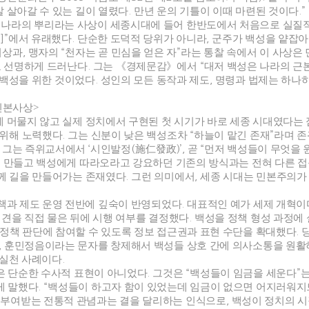
 살아갈 수 있는 길이 열렸다
.
만년 운의 기틀이 이때 마련된 것이다
.”
 나라의 뿌리라는 사상이 세종시대에 들어 한반도에서 처음으로 실질
]”
에서 유래했다
.
단순한 도덕적 당위가 아니라
,
군주가 백성을 얕잡아
이상과
,
맹자의
“
천자는 곧 민심을 얻은 자
”
라는 통찰 속에서 이 사상
도 선명하게 드러난다
.
그는
《
경제문감
》
에서
“
대저 백성은 나라의 근
 백성을 위한 것이었다
.
성인의 모든 동작과 제도
,
명령과 법제는 하나하
민본사상>
 머물지 않고 실제 정치에서 구현된 첫 시기가 바로 세종 시대였다는
 위해 노력했다
.
그는 신분이 낮은 백성조차
“
하늘이 맡긴 존재
”
라며 
,
그는 즉위교서에서
‘
시인발정
(
施仁發政
)’,
곧
“
먼저 백성들이 무엇을 
을 만들고 백성에게 따라오라고 강요하던 기존의 방식과는 전혀 다른 
께 길을 만들어가는 존재였다
.
그런 의미에서
,
세종 시대는 민본주의가
책과 제도 운영 전반에 깊숙이 반영되었다
.
대표적인 예가 세제 개혁이
의견을 직접 물은 뒤에 시행 여부를 결정했다
.
백성을 정책 형성 과정에
정책 판단에 참여할 수 있도록 정보 접근권과 표현 수단을 확대했다
.
,
훈민정음이라는 문자를 창제해서 백성들 상호 간에 의사소통을 원활
 실천 사례이다
.
은 단순한 수사적 표현이 아니었다
.
그것은
“
백성들이 임금을 세운다
”
게 말했다
. “
백성들이 하고자 함이 있었는데 임금이 없으면 어지러워지
 부여받는 전통적 관념과는 결을 달리하는 인식으로
,
백성이 정치의 