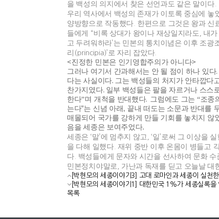
을 백성의 의지에서 찾은 선언과도 같은 말이다
.
우리 역사에서 백성의 존재가 이토록 중심에 놓
양방향으로 작동했다
.
한편으로 그것은 왕과 
들에게
“
비록 상대가 왕이나 재상일지라도
,
내가
고 두려워하라
’
는 민본의 통치이념은 이후 조광
리
(principia)’
로 자리 잡았다
.
<
진정한 민본은 인기영합주의가 아니다
>
그러나 여기서 간과해서는 안 될 점이 하나 있다
다는 사실이다
.
그는 백성들의 처지가 안타깝다고
찬가지였다
.
일부 백성들은 팔을 자르거나 스스
한다
”
며 개척을 반대했다
.
그럼에도 그는
“
조종의
는다
”
는 신념 아래
,
끝내 떠도는 소문과 반대를 
매몰되어 국가를 강하게 만들 기회를 놓치지 않
음을 세종은 보여주었다
.
세종은
‘
말
’
에 멈추지 않고
, ‘
일
’
로써 그 이상을 
을 다해 일했다
.
재위 중반 이후 온몸이 병들고 
다
.
백성들에게 문자와 시간을 선사하여 문화 
민본정치야말로
,
가난과 독재를 딛고 오늘날 대
[박현모의 세종이야기3] 고대 로마인과 세종이 실천
[박현모의 세종이야기1] 대한민국 1%가 세종실록을
목록