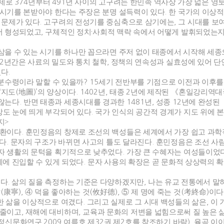
제로
374
년부터
491
년 사이의 고구려는 한민족 역사상 가장 넓은 영
 시기를 본받아야 한다는 주장은 분명 설득력이 있다
.
한 국가의 이상적
 문제가 있다
.
고구려의 전성기를 중심축으로 삼기에는
,
그 시대를 보
서 형성되었고
,
구체적인 정치
·
사회적 맥락 속에서 어떻게 발휘되었는지
삼을 수 있는 시기를 하나만 꼽으라면 주저 없이 태종에서 시작해 세
2
년간은 사료의 밀도와 통치 철학
,
정책의 연속성과 실효성에 있어 단
였다
.
분수령이라 말할 수 있을까
? 15
세기 전반부를 기점으로 이전과 이후
‘
지도
(
地圖
)’
의 양상이다
. 1402
년
,
태종
2
년에 제작된
《
혼일강리역대
 않는다
.
반면 태종과 세종시대를 경과한
1481
년
,
성종
12
년에 완성된
도 눈에 띄게 부각되어 있다
.
국가 인식의 공간적 경계가 지도 위에 
지>
전환이다
.
훈민정음의 창제로 조선의 백성들은 세계에서 가장 쉽고 과학
선다
.
문자의 구조가 바뀌면 사고의 틀도 달라진다
.
훈민정음은 조선 사람
자 생활의 문턱을 획기적으로 낮추었다
.
가장 큰 수혜자는 여성들이었
에 진입할 수 있게 되었다
.
문자 사용의 확장은 곧 문화적 상상력의 
이다
.
삶의 질을 측정하는 기준은 다양하겠지만
,
나는 유교 전통에서 말
삶
(
康寧
),
④
덕을 좋아하는 것
(
攸好德
),
⑤
제 명에 죽는 것
(
考終命
)
이다
한 삶을 이상적으로 여겼다
.
그리고 실제로 그 시대 백성들의 삶은
,
이 
 줄이고
,
재해에 대비하며
,
교육과 문화의 저변을 넓힘으로써 질 높은 
정신문화연구
2009
여름호 제
32
권 제
2
호를 참조하기 바람
).
율곡 이이