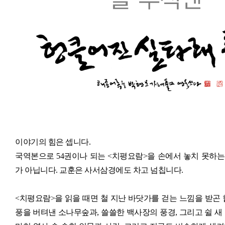
이야기의 힘은 셉니다.
국역본으로 54권이나 되는 <치평요람>을 손에서 놓치 못하는 
가 아닙니다. 교훈은 사서삼경에도 차고 넘칩니다.
<치평요람>을 읽을 때면 철 지난 바닷가를 걷는 느낌을 받곤 
풍을 버텨낸 소나무숲과, 쓸쓸한 백사장의 풍경, 그리고 쉴 새