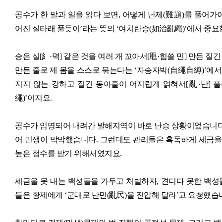
공수가 한 말과 일을 읽다 보면, 어떻게 난제(難題)를 풀어가
어진 실타래 풀듯이’라는 뜻의 ‘여치란승(如治亂繩)’에서 중요한 
승은 실[糹·멱] 같은 것을 여러 개 꼬아서[黽·힘쓸 민] 만든 
만든 줄로 제 몸을 스스로 묶는다는 ‘자승자박(自繩自縛)’에
지지 않는 강하고 질긴 동아줄이 어지럽게 얽혀서[亂·난] 풀
繩)’이지요.
공수가 임명되어 내려간 발해지역이 바로 난승 상황이었습니다.
어 민생이 막막했습니다. 그런데도 관리들은 혹독하게 세금을
높은 점수를 받기 위해서였지요.
세금을 못 내는 백성들을 가두고 처벌하자, 견디다 못한 백성
들은 황제에게 ‘군대로 난민(亂民)을 진압해 달라’고 요청했습