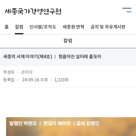
홈
칼럼
인사말/조직도
세종원 연혁
공지 및 자유게시판
사
칼럼
세종의 서재 이야기(제4호) ㅣ 헝클어진 실타래 풀듯이
작성자
관리자
등록일
24-09-16
조회
1,323회