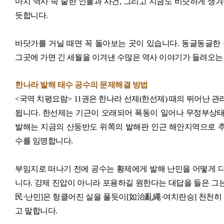
마치 역사 속 숱한 인물과 사건, 그리고 지금도 비슷하게 생
듯합니다.
바닷가를 거닐 때면 꼭 돌아보는 곳이 있습니다. 동글동글한
그곳에 가면 긴 세월을 이겨낸 수많은 역사 이야기가 들려오는 
한나라 발해 태수 공수의 문제해결 방법
<국역 치평요람> 11권은 한나라 선제(한선제) 때의 뛰어난 관
됩니다. 한선제는 기근이 오래되어 폭동이 일어나 무정부상태
발해는 지금의 산둥반도 위쪽의 발해판 인근 해안지역으로 추
수를 임명합니다.
부임지로 떠나기 전에 공수는 황제에게 발해 난민을 어떻게 
니다. 강제 진압이 아니라 포용하길 원한다는 대답을 들은 그는
民·난민]은 헝클어진 실을 풀듯이[如治亂繩·여치란승] 천천히
고 말합니다.