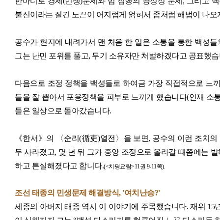
한마디로 경제(민생)문제와 법 집행의 공정성 문제, 그리고 
불신이라는 질긴 노끈이 어지럽게 얽혀서 좀처럼 해법이 나오
공수가 현지에 내려가서 맨 처음 한 일은 소통을 통한 백성들
그는 난민 포위를 풀고, 무기 소유자만 처벌하겠다고 공표했습니
다음으로 조정 정책을 백성들로 하여금 가장 직접적으로 느끼게
들을 잘 뽑아서 포용정책을 피부로 느끼게 했습니다(인재 소통)
들은 일상으로 돌아갔습니다.
《한서》의 〈순리(循吏)열전〉을 보면, 공수의 이런 조치의
두 사라졌고, 몇 년 뒤 그가 중앙 조정으로 올라갈 때쯤에는 
하고 튼실해졌다고 합니다.
(<치평요람>11권 9-11쪽).
조선 태종의 민생문제 해결방식, '여치난승?'
세종의 아버지 태종 역시 이 이야기에 주목했습니다. 재위 15년째