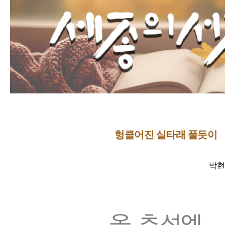
헝클어진 실타래 풀듯이
박현