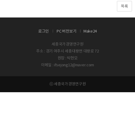
목록
로그인
PC 버전보기
Make24
세종국가경영연구원
주소 : 경기 여주시 세종대왕면 대왕로 72
원장 : 박현모
이메일 : ifsejong12@naver.com
ⓒ 세종국가경영연구원