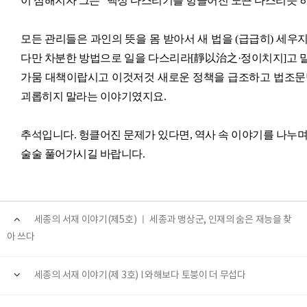
이 심해지자 그는 “백성 다스리기를 헝클어진 노끈 다스리듯 
모든 관리들은 과인의 뜻을 몸 받아서 새 법을 (급급히) 세우
다만 차분한 방법으로 일을 다스리라[靜以治之·정이치지]고 말했습
가뭄 대책이랍시고 이것저것 새로운 정책을 급조하고 법조문
괴롭히지 말라는 이야기였지요.
추석입니다. 헝클어진 문제가 있다면, 역사 속 이야기를 나누
술술 풀어가시길 바랍니다.
세종의 서재 이야기(제5호) ㅣ 세종과 맹상군, 인재의 숨은 재능을 찾
아 쓰다
세종의 서재 이야기(제 3호) l 와해보다 토붕이 더 무섭다