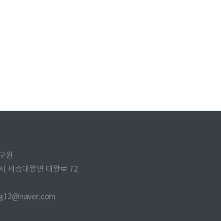
구원
주시 세종대왕면 대왕로 72
ng12@naver.com