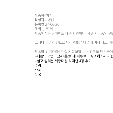
세종학4차시
작성자
나병선
등록일
24-06-26
조회
1,181회
세종에게는 정치멘토 태종이 있었다. 세종이 태종의 멘
그러나 세종의 멘토로서의 역할은 태종에 비해 다소 미
세종의 위기관리리더십이 돋보입니다. 강원도 대기근에 
세종의 약점 - 삼제(芟除)에 서투르고 싫어하기까지 
살고 살리는 세종대왕 리더쉽 4강 후기
수정
삭제
목록