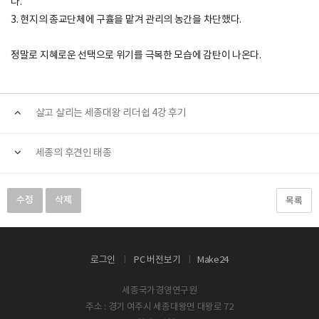
다.
3. 현지의 종교단체에 구휼을 맡겨 관리의 농간을 차단했다.
정말로 지혜로운 선택으로 위기를 극복한 모습에 감탄이 나온다.
살고 살리는 세종대왕 리더쉽 4강 후기
세종의 후견인 태종
수정
삭제
목록
로그인
PC 버전보기
Make24
세종국가경영연구원
주소 : 경기 여주시 세종대왕면 대왕로 72