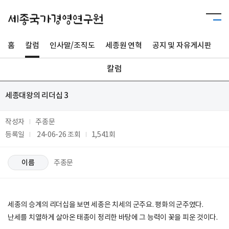
홈
칼럼
인사말/조직도
세종원 연혁
공지 및 자유게시판
사
칼럼
세종대왕의 리더십 3
작성자
주종문
등록일
24-06-26
조회
1,541회
이름
주종문
세종의 승계의 리더십을 보면 세종은 치세의 군주요. 평화의 군주였다.
난세를 치열하게 살아온 태종이 정리한 바탕에 그 능력이 꽃을 피운 것이다.