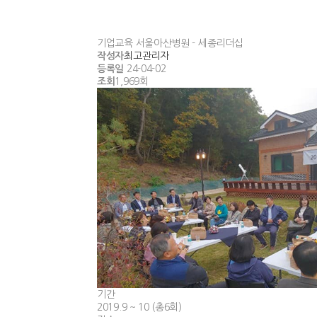
기업교육
서울아산병원 - 세종리더십
작성자
최고관리자
등록일
24-04-02
조회
1,969회
기간
2019.9 ~ 10 (총6회)