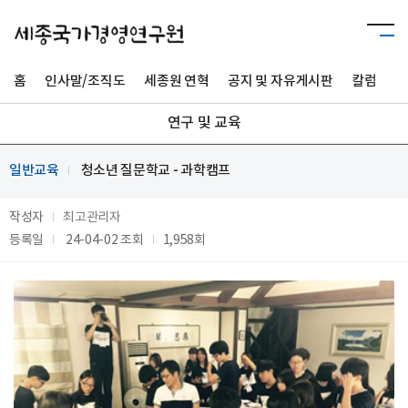
홈
인사말/조직도
세종원 연혁
공지 및 자유게시판
칼럼
사
연구 및 교육
일반교육
청소년 질문학교 - 과학캠프
작성자
최고관리자
등록일
24-04-02
조회
1,958회